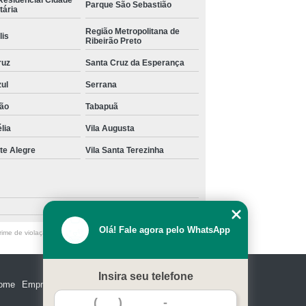
Parque São Sebastião
tária
Região Metropolitana de
lis
Ribeirão Preto
ruz
Santa Cruz da Esperança
zul
Serrana
ão
Tabapuã
lia
Vila Augusta
te Alegre
Vila Santa Terezinha
Olá! Fale agora pelo WhatsApp
ime de violação de direito autoral – artigo 184 do Código Penal
Insira seu telefone
ome
Empresa
Missão
Serviços
Contato
Mapa do site