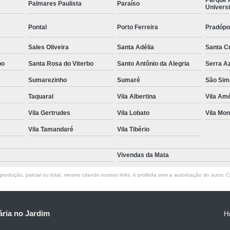
Palmares Paulista
Paraíso
Universi
Pontal
Porto Ferreira
Pradópo
Sales Oliveira
Santa Adélia
Santa C
bo
Santa Rosa do Viterbo
Santo Antônio da Alegria
Serra A
Sumarezinho
Sumaré
São Sim
Taquaral
Vila Albertina
Vila Amé
Vila Gertrudes
Vila Lobato
Vila Mon
Vila Tamandaré
Vila Tibério
Vivendas da Mata
rodução, parcial ou total, mesmo citando nossos links, é proibida sem a autorização do autor. Cr
ria no Jardim
H