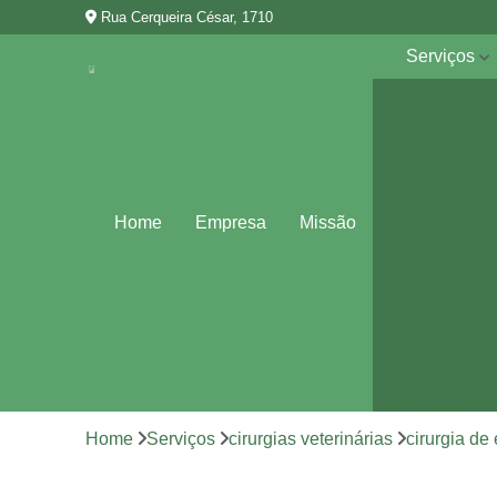
Rua Cerqueira César, 1710
Serviços
Cirurgias
veterinárias
Clínicas
veterinárias
Consultas
Home
Empresa
Missão
veterinárias
Especialidad
veterinárias
Exames par
animais
Internação
veterinária
Home
Serviços
cirurgias veterinárias
cirurgia de
Vacina para
animais