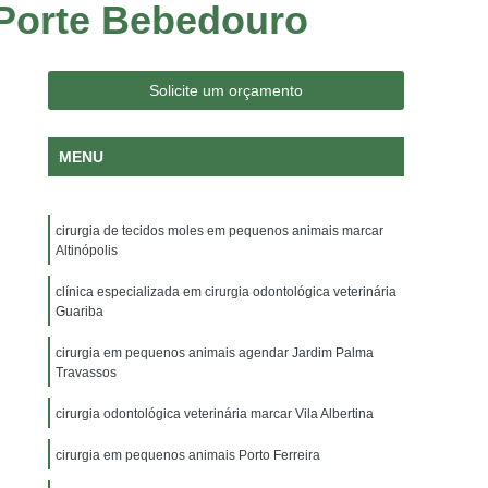
 Porte Bebedouro
logia Veterinária
Consulta Medico Veterinario
nsulta para Cachorro
Consulta para Gatos
 Jardim Irajá
Consulta Veterinária para Gatos
Solicite um orçamento
a Dermatologista
Veterinária Endocrinologista
MENU
a Oftalmologista
Veterinária Oncologista
Veterinário Gastroenterologista
cirurgia de tecidos moles em pequenos animais marcar
ajá
Veterinário Gastroenterologista Sumaré
Altinópolis
rio Nutrólogo
Veterinário Odontologista
clínica especializada em cirurgia odontológica veterinária
a Veterinário
Exame de Citologia em Cães
Guariba
rina Veterinário
Exame Ortopedico Veterinário
cirurgia em pequenos animais agendar Jardim Palma
Travassos
o Jardim Irajá
Exame Veterinário Sumaré
cirurgia odontológica veterinária marcar Vila Albertina
oratoriais Veterinários
Raio X Veterinário
cirurgia em pequenos animais Porto Ferreira
oras para Animais
Internação para Animais