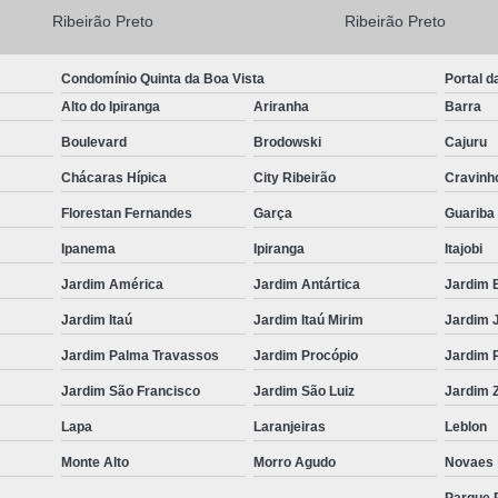
Ribeirão Preto
Ribeirão Preto
Condomínio Quinta da Boa Vista
Portal d
Alto do Ipiranga
Ariranha
Barra
Boulevard
Brodowski
Cajuru
Chácaras Hípica
City Ribeirão
Cravinh
Florestan Fernandes
Garça
Guariba
Ipanema
Ipiranga
Itajobi
Jardim América
Jardim Antártica
Jardim 
Jardim Itaú
Jardim Itaú Mirim
Jardim 
Jardim Palma Travassos
Jardim Procópio
Jardim 
Jardim São Francisco
Jardim São Luiz
Jardim Z
Lapa
Laranjeiras
Leblon
Monte Alto
Morro Agudo
Novaes
Parque 