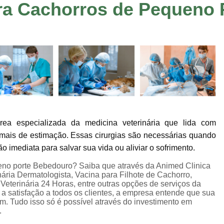
ara Cachorros de Pequeno
Consulta de Veterinário
Consulta Dermato
Consulta Oftalmologista Veterinário
Co
Consulta Veterinária
Consulta Veterinária
Consulta Veterinária Sumaré
Veterinári
Veterinária Neurologista
Veterinári
Veterinária Oncologista
Veterinário Gastroenterologista Jardim Ir
ea especializada da medicina veterinária que lida com
Veterinário Hematologista
Veteriná
nimais de estimação. Essas cirurgias são necessárias quando
Veterinário Ortopedista
Ecocardiogram
 imediata para salvar sua vida ou aliviar o sofrimento.
Exame de Sangue em Animais
Exame de U
eno porte Bebedouro? Saiba que através da Animed Clinica
inária Dermatologista, Vacina para Filhote de Cachorro,
Exame Veterinário
Exame Veterinári
 Veterinária 24 Horas, entre outras opções de serviços da
r a satisfação a todos os clientes, a empresa entende que sua
Exames Laboratoriais Pet
Exames Lab
m. Tudo isso só é possível através do investimento em
.
Ultrassom Veterinário
Internação 24 H