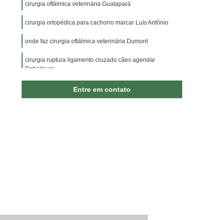
ão
Internação para Animais Jardim Irajá
cirurgia oftálmica veterinária Guatapará
nação para Cachorros
Internação para Cães
cirurgia ortopédica para cachorro marcar Luís Antônio
rnação para Gato
Internação para Gatos
onde faz cirurgia oftálmica veterinária Dumont
inária 24 Horas
Vacina Antirrábica Animal
cirurgia ruptura ligamento cruzado cães agendar
Bebedouro
da para Cachorro
Vacina para Animal
ajá
Vacina para Animal Sumaré
clínica especializada em cirurgia em pequenos animais
Entre em contato
Sumaré
Vacina para Gato
Vacina para Gato V4
Cachorro
Vacina V5 para Gatos
enciais para Cães