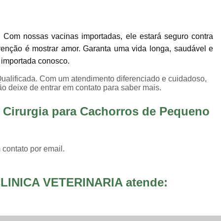
Internação para Animais de Estimaç
Internação para Animais Sumaré
Inter
 Com nossas vacinas importadas, ele estará seguro contra
Internação para Cães e Gatos
Inte
enção é mostrar amor. Garanta uma vida longa, saudável e
Internação para Pet
Internação Veter
o importada conosco.
Vacina Fiv Felv
Vacina Importa
ualificada. Com um atendimento diferenciado e cuidadoso,
ão deixe de entrar em contato para saber mais.
Vacina para Animal Jardim Ir
Vacina para Filhote de Cachorro
 Cirurgia para Cachorros de Pequeno
Vacina V10 Importada para 
Vacinas Ess
 contato por email.
LINICA VETERINARIA atende: