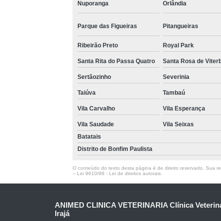
Nuporanga
Orlândia
Parque das Figueiras
Pitangueiras
Ribeirão Preto
Royal Park
Santa Rita do Passa Quatro
Santa Rosa de Viter
Sertãozinho
Severinia
Taiúva
Tambaú
Vila Carvalho
Vila Esperança
Vila Saudade
Vila Seixas
Batatais
Distrito de Bonfim Paulista
O conteúdo do texto desta página é de direito reservado. Sua rep
–
Lei 9610/98 - Lei de direitos autorais
.
ANIMED CLINICA VETERINARIA Clínica Veteriná
Irajá