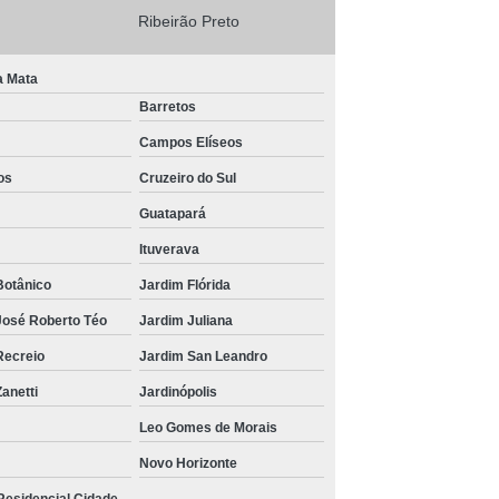
Ribeirão Preto
a Mata
Barretos
Campos Elíseos
os
Cruzeiro do Sul
Guatapará
Ituverava
Botânico
Jardim Flórida
José Roberto Téo
Jardim Juliana
Recreio
Jardim San Leandro
anetti
Jardinópolis
Leo Gomes de Morais
Novo Horizonte
Residencial Cidade