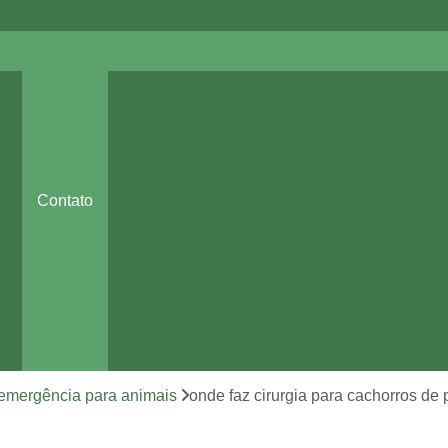
Cirurgia de Emergência pa
Cirurgia de Tecidos Moles em Pequenos
Cirurgia em Animais Sumaré
Cirurgia Odontológica Veteriná
Contato
Cirurgia Ortopédica para Cachorro
Cirurg
es
Cirurgia para Cachorros de Pequeno Port
Clínica Veterinária 24 Horas
Clínica 
a
Clínica Veterinária de Cães e Ga
Clínica Veterinária Mais Próxima
Clínica Veterinária Perto de Mim
 emergência para animais
onde faz cirurgia para cachorros d
Clínica Veterinária Sumaré
Consult