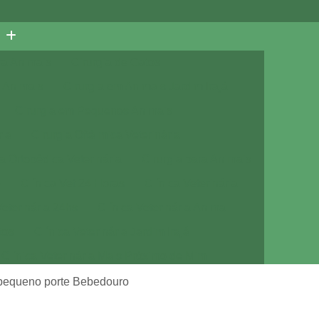
ra Animais
Cirurgia de Gatos
 Animais
Cirurgia em Animais Jardim Irajá
Cirurgia em Pequenos Animais
ria
Cirurgia Oftálmica Veterinária
ia Ortopédica Veterinária
Cirurgia para Animais
e
Clínica Vet 24 Horas
Clínica Veterinária
Veterinária 24hs
Clínica Veterinária Animal
tos
Clínica Veterinária Jardim Irajá
Clínica Veterinária Mais Próximo de Mim
Clínica Veterinária Próximo de Mim
e pequeno porte Bebedouro
a com Veterinário
Consulta de Cachorro