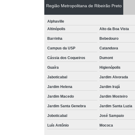
Região Metropolitana de Ribeirão Preto
Alphaville
Altinópolis
Alto da Boa Vista
Barrinha
Bebedouro
Campus da USP
Catanduva
Cássia dos Coqueiros
Dumont
Guaíra
Higienópolis
Jaboticabal
Jardim Alvorada
Jardim Helena
Jardim Irajá
Jardim Macedo
Jardim Mosteiro
Jardim Santa Genebra
Jardim Santa Luzia
Joboticabal
José Sampaio
Luís Antônio
Mococa