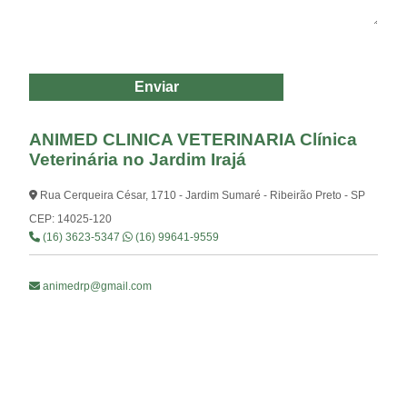
Os campos com * são obrigatórios
Enviar
ANIMED CLINICA VETERINARIA Clínica
Veterinária no Jardim Irajá
Rua Cerqueira César, 1710 - Jardim Sumaré - Ribeirão Preto - SP
CEP: 14025-120
(16) 3623-5347
(16) 99641-9559
animedrp@gmail.com