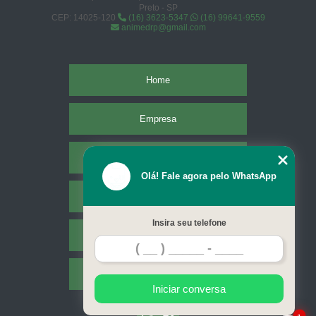
Preto - SP
CEP: 14025-120
(16) 3623-5347
(16) 99641-9559
animedrp@gmail.com
Home
Empresa
Missão
Olá! Fale agora pelo WhatsApp
Serviços
Insira seu telefone
Contato
Mapa do site
Iniciar conversa