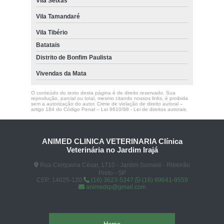
Vila Seixas
Vila Tamandaré
Vila Tibério
Batatais
Distrito de Bonfim Paulista
Vivendas da Mata
O conteúdo do texto desta página é de direito reservado. Sua
reprodução, parcial ou total, mesmo citando nossos links, é proibida
sem a autorização do autor. Crime de violação de direito autoral –
artigo 184 do Código Penal –
Lei 9610/98 - Lei de direitos autorais
.
ANIMED CLINICA VETERINARIA Clínica
Veterinária no Jardim Irajá
Rua Cerqueira César, 1710 - Jardim Sumaré - Ribeirão
Preto - SP
CEP: 14025-120
(16) 3623-5347
(16) 99641-9559
animedrp@gmail.com