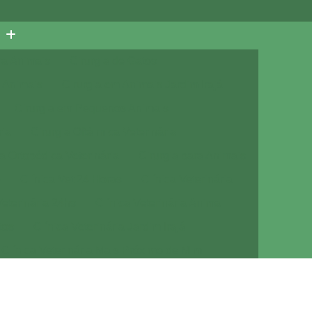
ra Animais
Cirurgia de Gatos
 Animais
Cirurgia em Animais Jardim Irajá
Cirurgia em Pequenos Animais
ria
Cirurgia Oftálmica Veterinária
ia Ortopédica Veterinária
Cirurgia para Animais
e
Clínica Vet 24 Horas
Clínica Veterinária
Veterinária 24hs
Clínica Veterinária Animal
tos
Clínica Veterinária Jardim Irajá
Clínica Veterinária Mais Próximo de Mim
Clínica Veterinária Próximo de Mim
a com Veterinário
Consulta de Cachorro