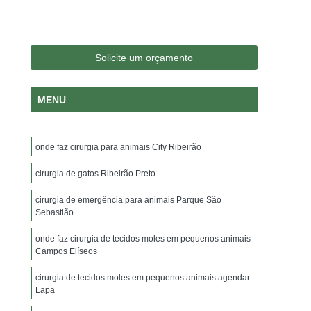
logia Veterinária
Consulta Medico Veterinario
nsulta para Cachorro
Consulta para Gatos
 Jardim Irajá
Consulta Veterinária para Gatos
Solicite um orçamento
a Dermatologista
Veterinária Endocrinologista
MENU
a Oftalmologista
Veterinária Oncologista
Veterinário Gastroenterologista
onde faz cirurgia para animais City Ribeirão
ajá
Veterinário Gastroenterologista Sumaré
rio Nutrólogo
cirurgia de gatos Ribeirão Preto
Veterinário Odontologista
a Veterinário
Exame de Citologia em Cães
cirurgia de emergência para animais Parque São
Sebastião
rina Veterinário
Exame Ortopedico Veterinário
onde faz cirurgia de tecidos moles em pequenos animais
o Jardim Irajá
Exame Veterinário Sumaré
Campos Elíseos
oratoriais Veterinários
Raio X Veterinário
cirurgia de tecidos moles em pequenos animais agendar
Lapa
oras para Animais
Internação para Animais