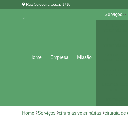
Rua Cerqueira César, 1710
Serviços
Cirurgias
veterinárias
Clínicas
veterinárias
Consultas
Home
Empresa
Missão
veterinárias
Especialidad
veterinárias
Exames par
animais
Internação
veterinária
Home
Serviços
cirurgias veterinárias
cirurgia de
Vacina para
animais