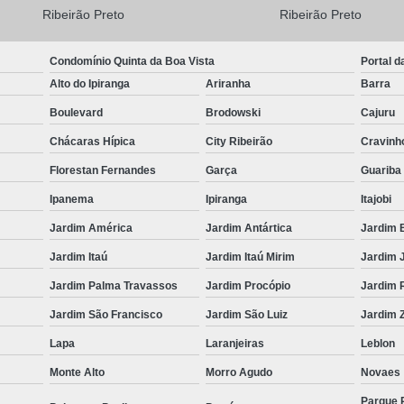
Ribeirão Preto
Ribeirão Preto
Condomínio Quinta da Boa Vista
Portal d
Alto do Ipiranga
Ariranha
Barra
Boulevard
Brodowski
Cajuru
Chácaras Hípica
City Ribeirão
Cravinh
Florestan Fernandes
Garça
Guariba
Ipanema
Ipiranga
Itajobi
Jardim América
Jardim Antártica
Jardim 
Jardim Itaú
Jardim Itaú Mirim
Jardim 
Jardim Palma Travassos
Jardim Procópio
Jardim 
Jardim São Francisco
Jardim São Luiz
Jardim Z
Lapa
Laranjeiras
Leblon
Monte Alto
Morro Agudo
Novaes
Parque 