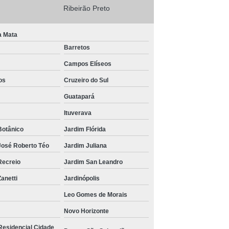
Ribeirão Preto
a Mata
Barretos
Campos Elíseos
os
Cruzeiro do Sul
Guatapará
Ituverava
Botânico
Jardim Flórida
José Roberto Téo
Jardim Juliana
Recreio
Jardim San Leandro
anetti
Jardinópolis
Leo Gomes de Morais
Novo Horizonte
Residencial Cidade