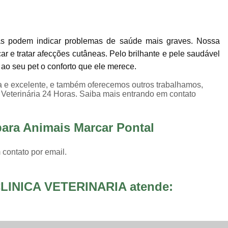
Internação para Animais de Estimaç
Internação para Animais Sumaré
Inter
Internação para Cães e Gatos
Inte
as podem indicar problemas de saúde mais graves. Nossa
car e tratar afecções cutâneas. Pelo brilhante e pele saudável
Internação para Pet
Internação Veter
o seu pet o conforto que ele merece.
Vacina Fiv Felv
Vacina Importa
 e excelente, e também oferecemos outros trabalhamos,
Vacina para Animal Jardim Ir
a Veterinária 24 Horas. Saiba mais entrando em contato
Vacina para Filhote de Cachorro
para Animais Marcar Pontal
Vacina V10 Importada para 
Vacinas Ess
 contato por email.
LINICA VETERINARIA atende: