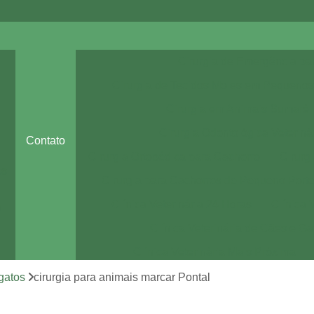
Cirurgia de Emergência pa
Cirurgia de Tecidos Moles em Pequenos
Cirurgia em Animais Sumaré
Cirurgia Odontológica Veteriná
Contato
Cirurgia Ortopédica para Cachorro
Cirurg
es
Cirurgia para Cachorros de Pequeno Port
Clínica Veterinária 24 Horas
Clínica 
a
Clínica Veterinária de Cães e Ga
Clínica Veterinária Mais Próxima
Clínica Veterinária Perto de Mim
 gatos
cirurgia para animais marcar Pontal
Clínica Veterinária Sumaré
Consult