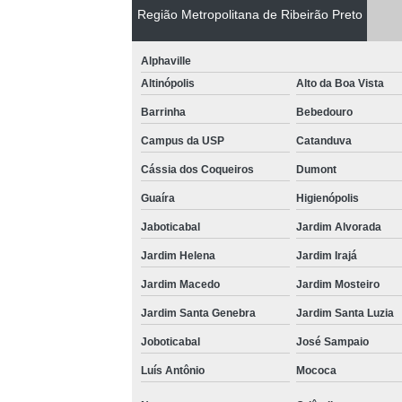
Região Metropolitana de Ribeirão Preto
Alphaville
Altinópolis
Alto da Boa Vista
Barrinha
Bebedouro
Campus da USP
Catanduva
Cássia dos Coqueiros
Dumont
Guaíra
Higienópolis
Jaboticabal
Jardim Alvorada
Jardim Helena
Jardim Irajá
Jardim Macedo
Jardim Mosteiro
Jardim Santa Genebra
Jardim Santa Luzia
Joboticabal
José Sampaio
Luís Antônio
Mococa