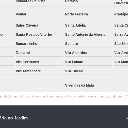
Palmares Paulista
Paraíso
Universi
Pontal
Porto Ferreira
Pradópo
Sales Oliveira
Santa Adélia
Santa C
bo
Santa Rosa do Viterbo
Santo Antônio da Alegria
Serra A
Sumarezinho
Sumaré
São Sim
Taquaral
Vila Albertina
Vila Amé
Vila Gertrudes
Vila Lobato
Vila Mon
Vila Tamandaré
Vila Tibério
Vivendas da Mata
rodução, parcial ou total, mesmo citando nossos links, é proibida sem a autorização do autor. Cr
ria no Jardim
H