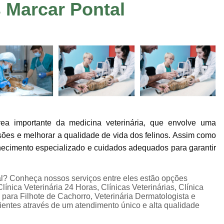
s Marcar Pontal
Consulta de Veterinário
Consulta Dermato
Consulta Oftalmologista Veterinário
Co
Consulta Veterinária
Consulta Veterinária
Consulta Veterinária Sumaré
Veterinári
Veterinária Neurologista
Veterinári
Veterinária Oncologista
Veterinário Gastroenterologista Jardim Ir
ea importante da medicina veterinária, que envolve uma
Veterinário Hematologista
Veteriná
sões e melhorar a qualidade de vida dos felinos. Assim como
Veterinário Ortopedista
Ecocardiogram
nhecimento especializado e cuidados adequados para garantir
Exame de Sangue em Animais
Exame de U
Exame Veterinário
Exame Veterinári
al? Conheça nossos serviços entre eles estão opções
ínica Veterinária 24 Horas, Clínicas Veterinárias, Clínica
Exames Laboratoriais Pet
Exames Lab
a para Filhote de Cachorro, Veterinária Dermatologista e
lientes através de um atendimento único e alta qualidade
Ultrassom Veterinário
Internação 24 H