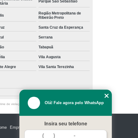
Parque São Sebastião
tária
Região Metropolitana de
lis
Ribeirão Preto
ruz
Santa Cruz da Esperança
zul
Serrana
ão
Tabapuã
lia
Vila Augusta
te Alegre
Vila Santa Terezinha
Olá! Fale agora pelo WhatsApp
ime de violação de direito autoral – artigo 184 do Código Penal
Insira seu telefone
ome
Empresa
Missão
Serviços
Contato
Mapa do site