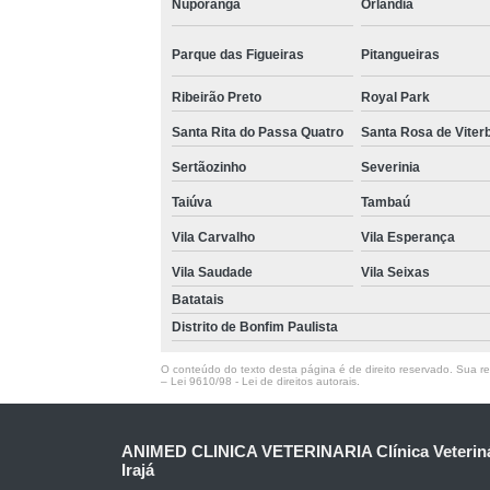
Nuporanga
Orlândia
Parque das Figueiras
Pitangueiras
Ribeirão Preto
Royal Park
Santa Rita do Passa Quatro
Santa Rosa de Viter
Sertãozinho
Severinia
Taiúva
Tambaú
Vila Carvalho
Vila Esperança
Vila Saudade
Vila Seixas
Batatais
Distrito de Bonfim Paulista
O conteúdo do texto desta página é de direito reservado. Sua rep
–
Lei 9610/98 - Lei de direitos autorais
.
ANIMED CLINICA VETERINARIA Clínica Veteriná
Irajá