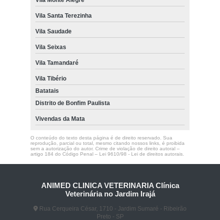
Vila Santa Terezinha
Vila Saudade
Vila Seixas
Vila Tamandaré
Vila Tibério
Batatais
Distrito de Bonfim Paulista
Vivendas da Mata
O conteúdo do texto desta página é de direito reservado. Sua
reprodução, parcial ou total, mesmo citando nossos links, é proibida
sem a autorização do autor. Crime de violação de direito autoral –
artigo 184 do Código Penal –
Lei 9610/98 - Lei de direitos autorais
.
ANIMED CLINICA VETERINARIA Clínica
Veterinária no Jardim Irajá
Rua Cerqueira César, 1710 - Jardim Sumaré - Ribeirão
Preto - SP