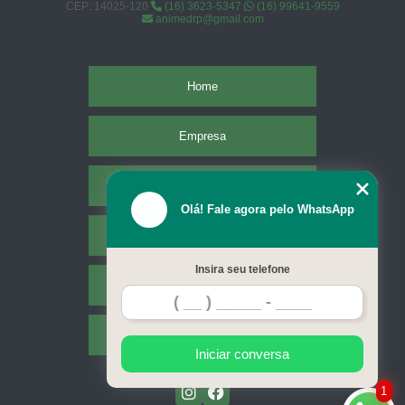
CEP: 14025-120
(16) 3623-5347
(16) 99641-9559
animedrp@gmail.com
Home
Empresa
Missão
Olá! Fale agora pelo WhatsApp
Serviços
Insira seu telefone
Contato
Mapa do site
Iniciar conversa
1