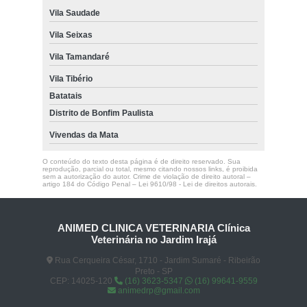
Vila Saudade
Vila Seixas
Vila Tamandaré
Vila Tibério
Batatais
Distrito de Bonfim Paulista
Vivendas da Mata
O conteúdo do texto desta página é de direito reservado. Sua
reprodução, parcial ou total, mesmo citando nossos links, é proibida
sem a autorização do autor. Crime de violação de direito autoral –
artigo 184 do Código Penal –
Lei 9610/98 - Lei de direitos autorais
.
ANIMED CLINICA VETERINARIA Clínica
Veterinária no Jardim Irajá
Rua Cerqueira César, 1710 - Jardim Sumaré - Ribeirão
Preto - SP
CEP: 14025-120
(16) 3623-5347
(16) 99641-9559
animedrp@gmail.com