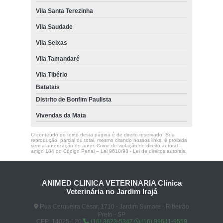
Vila Santa Terezinha
Vila Saudade
Vila Seixas
Vila Tamandaré
Vila Tibério
Batatais
Distrito de Bonfim Paulista
Vivendas da Mata
O conteúdo do texto desta página é de direito reservado. Sua
reprodução, parcial ou total, mesmo citando nossos links, é proibida
sem a autorização do autor. Crime de violação de direito autoral –
artigo 184 do Código Penal –
Lei 9610/98 - Lei de direitos autorais
.
ANIMED CLINICA VETERINARIA Clínica
Veterinária no Jardim Irajá
Rua Cerqueira César, 1710 - Jardim Sumaré - Ribeirão
Preto - SP
CEP: 14025-120
(16) 3623-5347
(16) 99641-9559