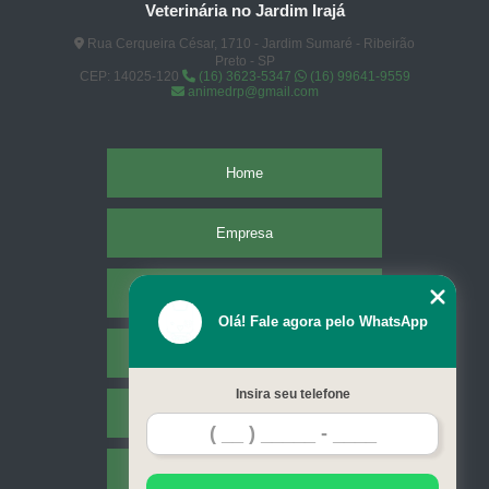
Veterinária no Jardim Irajá
Rua Cerqueira César, 1710 - Jardim Sumaré - Ribeirão
Preto - SP
CEP: 14025-120
(16) 3623-5347
(16) 99641-9559
animedrp@gmail.com
Home
Empresa
Missão
Olá! Fale agora pelo WhatsApp
Serviços
Insira seu telefone
Contato
Mapa do site