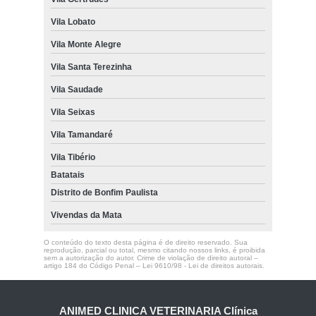
Vila Lobato
Vila Monte Alegre
Vila Santa Terezinha
Vila Saudade
Vila Seixas
Vila Tamandaré
Vila Tibério
Batatais
Distrito de Bonfim Paulista
Vivendas da Mata
O conteúdo do texto desta página é de direito reservado. Sua
reprodução, parcial ou total, mesmo citando nossos links, é proibida
sem a autorização do autor. Crime de violação de direito autoral –
artigo 184 do Código Penal –
Lei 9610/98 - Lei de direitos autorais
.
ANIMED CLINICA VETERINARIA Clínica