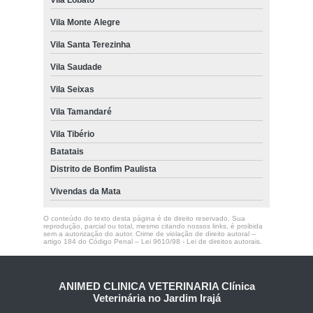
Vila Monte Alegre
Vila Santa Terezinha
Vila Saudade
Vila Seixas
Vila Tamandaré
Vila Tibério
Batatais
Distrito de Bonfim Paulista
Vivendas da Mata
O conteúdo do texto desta página é de direito reservado. Sua
reprodução, parcial ou total, mesmo citando nossos links, é proibida
sem a autorização do autor. Crime de violação de direito autoral –
artigo 184 do Código Penal –
Lei 9610/98 - Lei de direitos autorais
.
ANIMED CLINICA VETERINARIA Clínica
Veterinária no Jardim Irajá