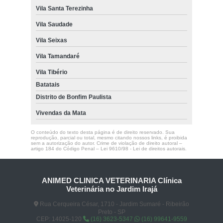
Vila Santa Terezinha
Vila Saudade
Vila Seixas
Vila Tamandaré
Vila Tibério
Batatais
Distrito de Bonfim Paulista
Vivendas da Mata
O conteúdo do texto desta página é de direito reservado. Sua
reprodução, parcial ou total, mesmo citando nossos links, é proibida
sem a autorização do autor. Crime de violação de direito autoral –
artigo 184 do Código Penal –
Lei 9610/98 - Lei de direitos autorais
.
ANIMED CLINICA VETERINARIA Clínica
Veterinária no Jardim Irajá
Rua Cerqueira César, 1710 - Jardim Sumaré - Ribeirão
Preto - SP
CEP: 14025-120
(16) 3623-5347
(16) 99641-9559