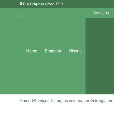
Rua Cerqueira César, 1710
Serviços
Cirurgias
veterinárias
Clínicas
veterinárias
Consultas
Home
Empresa
Missão
veterinárias
Especialidad
veterinárias
Exames par
animais
Internação
veterinária
Home
Serviços
cirurgias veterinárias
cirurgia e
Vacina para
animais