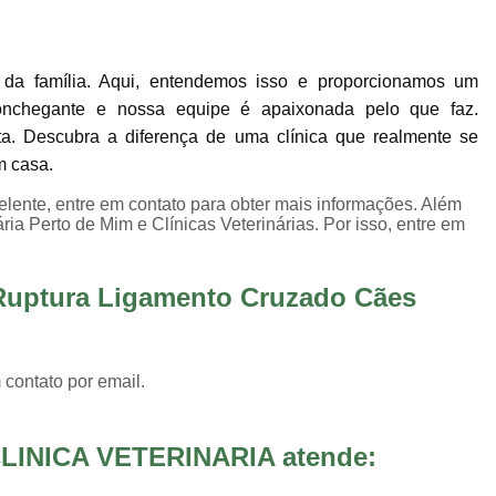
Internação para Animais de Estimaç
Internação para Animais Sumaré
Inter
da família. Aqui, entendemos isso e proporcionamos um
Internação para Cães e Gatos
Inte
onchegante e nossa equipe é apaixonada pelo que faz.
Internação para Pet
Internação Veter
ta. Descubra a diferença de uma clínica que realmente se
Vacina Fiv Felv
Vacina Importa
m casa.
Vacina para Animal Jardim Ir
lente, entre em contato para obter mais informações. Além
ria Perto de Mim e Clínicas Veterinárias. Por isso, entre em
Vacina para Filhote de Cachorro
Vacina V10 Importada para 
 Ruptura Ligamento Cruzado Cães
Vacinas Ess
 contato por email.
LINICA VETERINARIA atende: