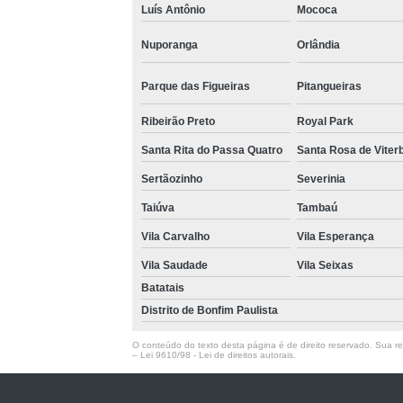
Luís Antônio
Mococa
Nuporanga
Orlândia
Parque das Figueiras
Pitangueiras
Ribeirão Preto
Royal Park
Santa Rita do Passa Quatro
Santa Rosa de Viter
Sertãozinho
Severinia
Taiúva
Tambaú
Vila Carvalho
Vila Esperança
Vila Saudade
Vila Seixas
Batatais
Distrito de Bonfim Paulista
O conteúdo do texto desta página é de direito reservado. Sua rep
–
Lei 9610/98 - Lei de direitos autorais
.