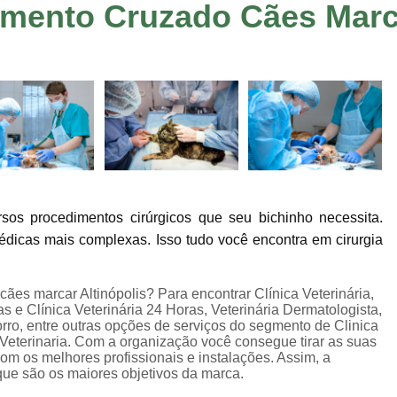
amento Cruzado Cães Marca
Consulta de Veterinário
Consulta Dermato
Consulta Oftalmologista Veterinário
Co
Consulta Veterinária
Consulta Veterinária
Consulta Veterinária Sumaré
Veterinári
Veterinária Neurologista
Veterinári
Veterinária Oncologista
Veterinário Gastroenterologista Jardim Ir
sos procedimentos cirúrgicos que seu bichinho necessita.
Veterinário Hematologista
Veteriná
pédicas mais complexas. Isso tudo você encontra em cirurgia
Veterinário Ortopedista
Ecocardiogram
Exame de Sangue em Animais
Exame de U
cães marcar Altinópolis? Para encontrar Clínica Veterinária,
as e Clínica Veterinária 24 Horas, Veterinária Dermatologista,
Exame Veterinário
Exame Veterinári
rro, entre outras opções de serviços do segmento de Clinica
 Veterinaria. Com a organização você consegue tirar as suas
Exames Laboratoriais Pet
Exames Lab
om os melhores profissionais e instalações. Assim, a
que são os maiores objetivos da marca.
Ultrassom Veterinário
Internação 24 H