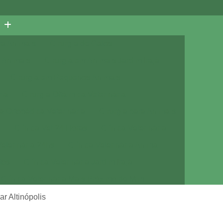
ra Animais
Cirurgia de Gatos
 Animais
Cirurgia em Animais Jardim Irajá
Cirurgia em Pequenos Animais
ria
Cirurgia Oftálmica Veterinária
ia Ortopédica Veterinária
Cirurgia para Animais
e
Clínica Vet 24 Horas
Clínica Veterinária
Veterinária 24hs
Clínica Veterinária Animal
tos
Clínica Veterinária Jardim Irajá
Clínica Veterinária Mais Próximo de Mim
Clínica Veterinária Próximo de Mim
ar Altinópolis
a com Veterinário
Consulta de Cachorro