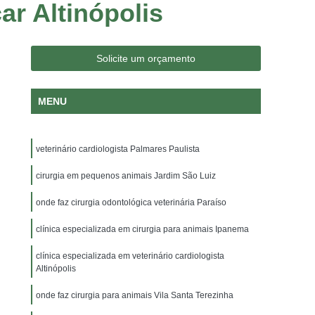
r Altinópolis
logia Veterinária
Consulta Medico Veterinario
nsulta para Cachorro
Consulta para Gatos
 Jardim Irajá
Consulta Veterinária para Gatos
Solicite um orçamento
a Dermatologista
Veterinária Endocrinologista
MENU
a Oftalmologista
Veterinária Oncologista
Veterinário Gastroenterologista
veterinário cardiologista Palmares Paulista
ajá
Veterinário Gastroenterologista Sumaré
rio Nutrólogo
cirurgia em pequenos animais Jardim São Luiz
Veterinário Odontologista
a Veterinário
Exame de Citologia em Cães
onde faz cirurgia odontológica veterinária Paraíso
rina Veterinário
Exame Ortopedico Veterinário
clínica especializada em cirurgia para animais Ipanema
o Jardim Irajá
Exame Veterinário Sumaré
clínica especializada em veterinário cardiologista
Altinópolis
oratoriais Veterinários
Raio X Veterinário
oras para Animais
onde faz cirurgia para animais Vila Santa Terezinha
Internação para Animais