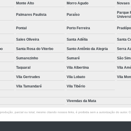
Monte Alto
Morro Agudo
Novaes
Parque 
Palmares Paulista
Paraíso
Universi
Pontal
Porto Ferreira
Pradópo
Sales Oliveira
Santa Adélia
Santa C
bo
Santa Rosa do Viterbo
Santo Antônio da Alegria
Serra A
Sumarezinho
Sumaré
São Sim
Taquaral
Vila Albertina
Vila Amé
Vila Gertrudes
Vila Lobato
Vila Mon
Vila Tamandaré
Vila Tibério
Vivendas da Mata
rodução, parcial ou total, mesmo citando nossos links, é proibida sem a autorização do autor. Cr