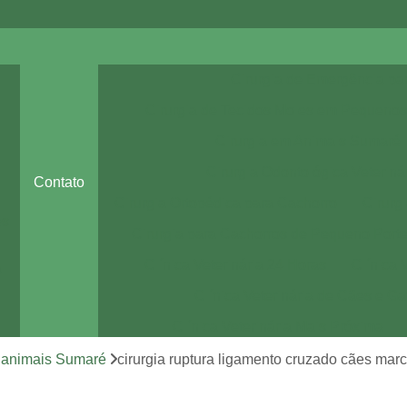
Cirurgia de Emergência pa
Cirurgia de Tecidos Moles em Pequenos
Cirurgia em Animais Sumaré
Cirurgia Odontológica Veteriná
Contato
Cirurgia Ortopédica para Cachorro
Cirurg
es
Cirurgia para Cachorros de Pequeno Port
Clínica Veterinária 24 Horas
Clínica 
a
Clínica Veterinária de Cães e Ga
Clínica Veterinária Mais Próxima
Clínica Veterinária Perto de Mim
m animais Sumaré
cirurgia ruptura ligamento cruzado cães marc
Clínica Veterinária Sumaré
Consult