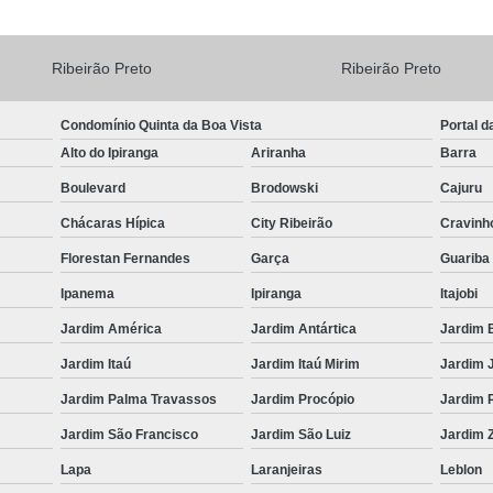
Ribeirão Preto
Ribeirão Preto
Condomínio Quinta da Boa Vista
Portal d
Alto do Ipiranga
Ariranha
Barra
Boulevard
Brodowski
Cajuru
Chácaras Hípica
City Ribeirão
Cravinh
Florestan Fernandes
Garça
Guariba
Ipanema
Ipiranga
Itajobi
Jardim América
Jardim Antártica
Jardim 
Jardim Itaú
Jardim Itaú Mirim
Jardim 
Jardim Palma Travassos
Jardim Procópio
Jardim 
Jardim São Francisco
Jardim São Luiz
Jardim Z
Lapa
Laranjeiras
Leblon