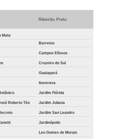
Ribeirão Preto
a Mata
Barretos
Campos Elíseos
os
Cruzeiro do Sul
Guatapará
Ituverava
Botânico
Jardim Flórida
José Roberto Téo
Jardim Juliana
Recreio
Jardim San Leandro
anetti
Jardinópolis
Leo Gomes de Morais