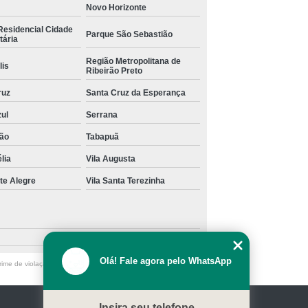
Novo Horizonte
Residencial Cidade
Parque São Sebastião
tária
Região Metropolitana de
lis
Ribeirão Preto
ruz
Santa Cruz da Esperança
zul
Serrana
ão
Tabapuã
lia
Vila Augusta
te Alegre
Vila Santa Terezinha
Olá! Fale agora pelo WhatsApp
ime de violação de direito autoral – artigo 184 do Código Penal
Insira seu telefone