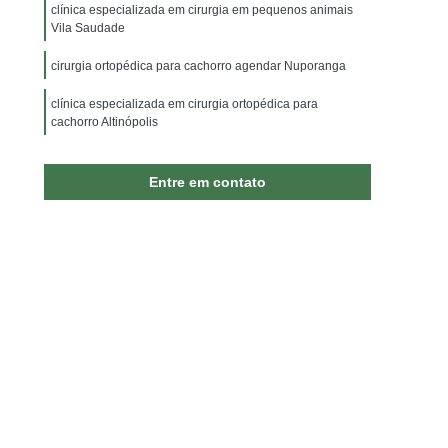
ão
Internação para Animais Jardim Irajá
clínica especializada em cirurgia em pequenos animais
Vila Saudade
nação para Cachorros
Internação para Cães
cirurgia ortopédica para cachorro agendar Nuporanga
rnação para Gato
Internação para Gatos
clínica especializada em cirurgia ortopédica para
inária 24 Horas
Vacina Antirrábica Animal
cachorro Altinópolis
da para Cachorro
Vacina para Animal
cirurgia de emergência para animais Novo Horizonte
ajá
Vacina para Animal Sumaré
Entre em contato
Vacina para Gato
Vacina para Gato V4
Cachorro
Vacina V5 para Gatos
enciais para Cães