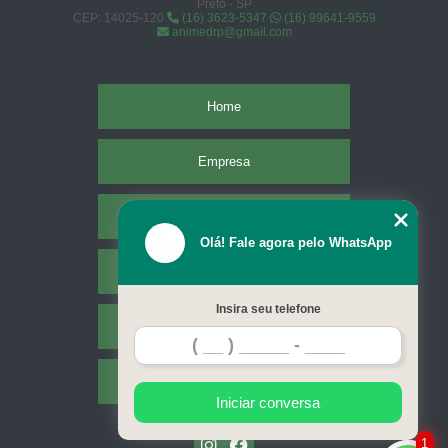
Preto - SP
CEP: 14025-120
(16) 3623-5347
(16) 99641-9559
animedrp@gmail.com
Home
Empresa
Missão
Olá! Fale agora pelo WhatsApp
Serviços
Insira seu telefone
Contato
Mapa do site
Iniciar conversa
1