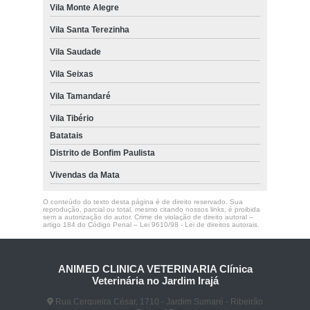
Vila Monte Alegre
Vila Santa Terezinha
Vila Saudade
Vila Seixas
Vila Tamandaré
Vila Tibério
Batatais
Distrito de Bonfim Paulista
Vivendas da Mata
O conteúdo do texto desta página é de direito reservado. Sua
reprodução, parcial ou total, mesmo citando nossos links, é proibida
sem a autorização do autor. Crime de violação de direito autoral –
artigo 184 do Código Penal –
Lei 9610/98 - Lei de direitos autorais
.
ANIMED CLINICA VETERINARIA Clínica
Veterinária no Jardim Irajá
Rua Cerqueira César, 1710 - Jardim Sumaré - Ribeirão