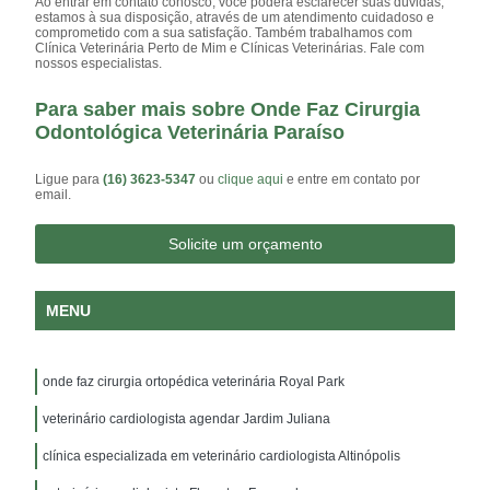
Ao entrar em contato conosco, você poderá esclarecer suas dúvidas,
estamos à sua disposição, através de um atendimento cuidadoso e
comprometido com a sua satisfação. Também trabalhamos com
Clínica Veterinária Perto de Mim e Clínicas Veterinárias. Fale com
nossos especialistas.
Para saber mais sobre Onde Faz Cirurgia
Odontológica Veterinária Paraíso
Ligue para
(16) 3623-5347
ou
clique aqui
e entre em contato por
email.
Solicite um orçamento
MENU
onde faz cirurgia ortopédica veterinária Royal Park
veterinário cardiologista agendar Jardim Juliana
clínica especializada em veterinário cardiologista Altinópolis