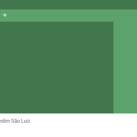
ra Animais
Cirurgia de Gatos
 Animais
Cirurgia em Animais Jardim Irajá
Cirurgia em Pequenos Animais
ria
Cirurgia Oftálmica Veterinária
ia Ortopédica Veterinária
Cirurgia para Animais
e
Clínica Vet 24 Horas
Clínica Veterinária
Veterinária 24hs
Clínica Veterinária Animal
tos
Clínica Veterinária Jardim Irajá
Clínica Veterinária Mais Próximo de Mim
Clínica Veterinária Próximo de Mim
ardim São Luiz
a com Veterinário
Consulta de Cachorro