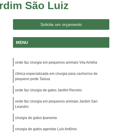
rdim São Luiz
logia Veterinária
Consulta Medico Veterinario
nsulta para Cachorro
Consulta para Gatos
 Jardim Irajá
Consulta Veterinária para Gatos
Solicite um orçamento
a Dermatologista
Veterinária Endocrinologista
MENU
a Oftalmologista
Veterinária Oncologista
Veterinário Gastroenterologista
onde faz cirurgia em pequenos animais Vila Amélia
ajá
Veterinário Gastroenterologista Sumaré
rio Nutrólogo
clínica especializada em cirurgia para cachorros de
Veterinário Odontologista
pequeno porte Taiúva
a Veterinário
Exame de Citologia em Cães
onde faz cirurgia de gatos Jardim Recreio
rina Veterinário
Exame Ortopedico Veterinário
onde faz cirurgia em pequenos animais Jardim San
o Jardim Irajá
Exame Veterinário Sumaré
Leandro
oratoriais Veterinários
Raio X Veterinário
cirurgia de gatos Ipanema
oras para Animais
Internação para Animais
cirurgia de gatos agendar Luís Antônio