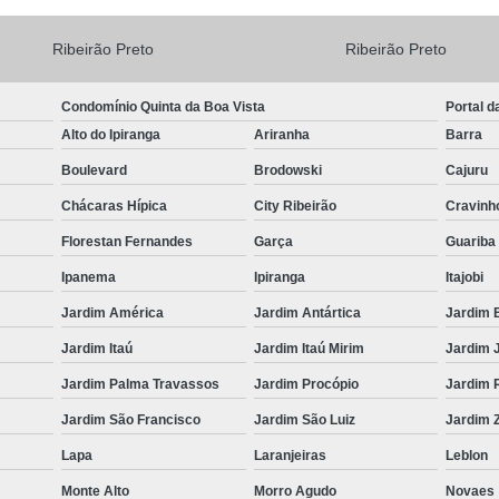
Ribeirão Preto
Ribeirão Preto
Condomínio Quinta da Boa Vista
Portal d
Alto do Ipiranga
Ariranha
Barra
Boulevard
Brodowski
Cajuru
Chácaras Hípica
City Ribeirão
Cravinh
Florestan Fernandes
Garça
Guariba
Ipanema
Ipiranga
Itajobi
Jardim América
Jardim Antártica
Jardim 
Jardim Itaú
Jardim Itaú Mirim
Jardim 
Jardim Palma Travassos
Jardim Procópio
Jardim 
Jardim São Francisco
Jardim São Luiz
Jardim Z
Lapa
Laranjeiras
Leblon
Monte Alto
Morro Agudo
Novaes