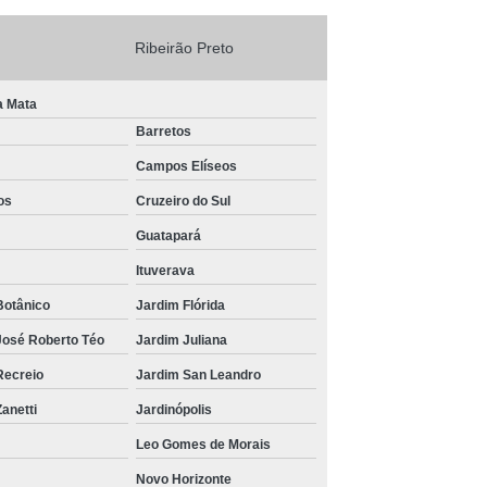
Ribeirão Preto
a Mata
Barretos
Campos Elíseos
os
Cruzeiro do Sul
Guatapará
Ituverava
Botânico
Jardim Flórida
José Roberto Téo
Jardim Juliana
Recreio
Jardim San Leandro
anetti
Jardinópolis
Leo Gomes de Morais
Novo Horizonte