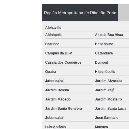
Região Metropolitana de Ribeirão Preto
Alphaville
Altinópolis
Alto da Boa Vista
Barrinha
Bebedouro
Campus da USP
Catanduva
Cássia dos Coqueiros
Dumont
Guaíra
Higienópolis
Jaboticabal
Jardim Alvorada
Jardim Helena
Jardim Irajá
Jardim Macedo
Jardim Mosteiro
Jardim Santa Genebra
Jardim Santa Luzia
Joboticabal
José Sampaio
Luís Antônio
Mococa