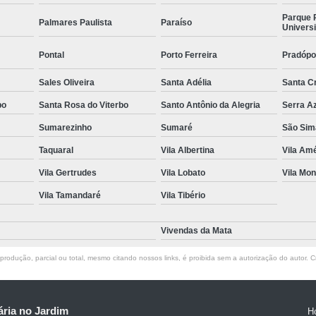
Parque 
Palmares Paulista
Paraíso
Universi
Pontal
Porto Ferreira
Pradópo
Sales Oliveira
Santa Adélia
Santa C
bo
Santa Rosa do Viterbo
Santo Antônio da Alegria
Serra A
Sumarezinho
Sumaré
São Sim
Taquaral
Vila Albertina
Vila Amé
Vila Gertrudes
Vila Lobato
Vila Mon
Vila Tamandaré
Vila Tibério
Vivendas da Mata
rodução, parcial ou total, mesmo citando nossos links, é proibida sem a autorização do autor. Cr
ria no Jardim
H