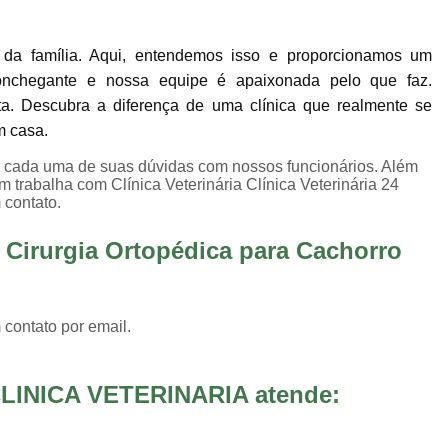
Internação para Animais de Estimaç
Internação para Animais Sumaré
Inter
da família. Aqui, entendemos isso e proporcionamos um
Internação para Cães e Gatos
Inte
onchegante e nossa equipe é apaixonada pelo que faz.
ta. Descubra a diferença de uma clínica que realmente se
Internação para Pet
Internação Veter
m casa.
Vacina Fiv Felv
Vacina Importa
er cada uma de suas dúvidas com nossos funcionários. Além
Vacina para Animal Jardim Ir
trabalha com Clínica Veterinária Clínica Veterinária 24
 contato.
Vacina para Filhote de Cachorro
 Cirurgia Ortopédica para Cachorro
Vacina V10 Importada para 
Vacinas Ess
 contato por email.
LINICA VETERINARIA atende: