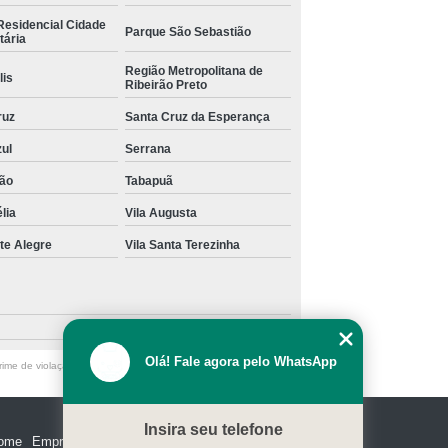
Residencial Cidade
Parque São Sebastião
tária
Região Metropolitana de
lis
Ribeirão Preto
ruz
Santa Cruz da Esperança
zul
Serrana
ão
Tabapuã
lia
Vila Augusta
te Alegre
Vila Santa Terezinha
Olá! Fale agora pelo WhatsApp
ime de violação de direito autoral – artigo 184 do Código Penal
Insira seu telefone
ome
Empresa
Missão
Serviços
Contato
Mapa do site