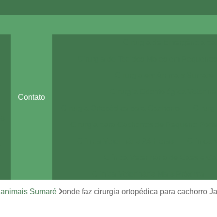
Cirurgia de Emergência pa
Cirurgia de Tecidos Moles em Pequenos
Cirurgia em Animais Sumaré
Cirurgia Odontológica Veteriná
Contato
Cirurgia Ortopédica para Cachorro
Cirurg
es
Cirurgia para Cachorros de Pequeno Port
Clínica Veterinária 24 Horas
Clínica 
a
Clínica Veterinária de Cães e Ga
Clínica Veterinária Mais Próxima
Clínica Veterinária Perto de Mim
m animais Sumaré
onde faz cirurgia ortopédica para cachorro J
Clínica Veterinária Sumaré
Consult