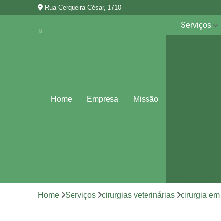
Rua Cerqueira César, 1710
Serviços
Cirurgias
veterinárias
Clínicas
veterinárias
Consultas
Home
Empresa
Missão
veterinárias
Especialidad
veterinárias
Exames par
animais
Internação
veterinária
Home
Serviços
cirurgias veterinárias
cirurgia e
Vacina para
animais