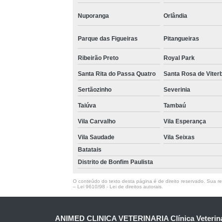
Nuporanga
Orlândia
Parque das Figueiras
Pitangueiras
Ribeirão Preto
Royal Park
Santa Rita do Passa Quatro
Santa Rosa de Viter
Sertãozinho
Severinia
Taiúva
Tambaú
Vila Carvalho
Vila Esperança
Vila Saudade
Vila Seixas
Batatais
Distrito de Bonfim Paulista
O conteúdo do texto desta página é de direito reservado. Sua rep
–
Lei 9610/98 - Lei de direitos autorais
.
ANIMED CLINICA VETERINARIA Clínica Veteriná