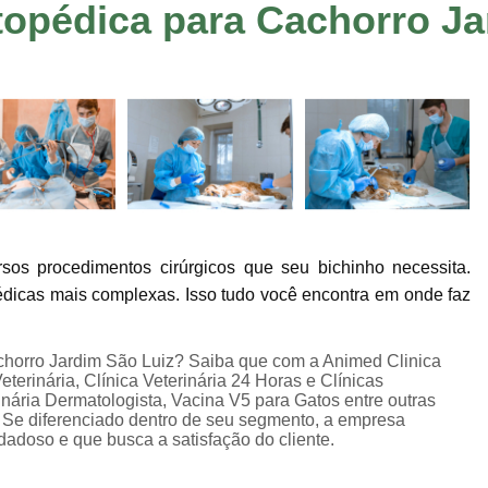
topédica para Cachorro Ja
Consulta de Veterinário
Consulta Dermato
Consulta Oftalmologista Veterinário
Co
Consulta Veterinária
Consulta Veterinária
Consulta Veterinária Sumaré
Veterinári
Veterinária Neurologista
Veterinári
Veterinária Oncologista
Veterinário Gastroenterologista Jardim Ir
sos procedimentos cirúrgicos que seu bichinho necessita.
Veterinário Hematologista
Veteriná
pédicas mais complexas. Isso tudo você encontra em onde faz
Veterinário Ortopedista
Ecocardiogram
Exame de Sangue em Animais
Exame de U
achorro Jardim São Luiz? Saiba que com a Animed Clinica
terinária, Clínica Veterinária 24 Horas e Clínicas
Exame Veterinário
Exame Veterinári
rinária Dermatologista, Vacina V5 para Gatos entre outras
 Se diferenciado dentro de seu segmento, a empresa
Exames Laboratoriais Pet
Exames Lab
doso e que busca a satisfação do cliente.
Ultrassom Veterinário
Internação 24 H