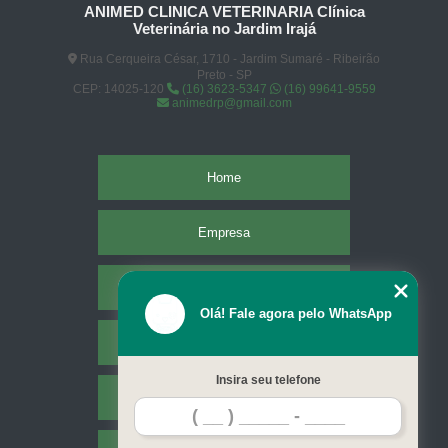
ANIMED CLINICA VETERINARIA Clínica
Veterinária no Jardim Irajá
Rua Cerqueira César, 1710 - Jardim Sumaré - Ribeirão
Preto - SP
CEP: 14025-120
(16) 3623-5347
(16) 99641-9559
animedrp@gmail.com
Home
Empresa
Missão
Olá! Fale agora pelo WhatsApp
Serviços
Insira seu telefone
Contato