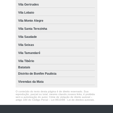
Vila Gertrudes
Vila Lobato
Vila Monte Alegre
Vila Santa Terezinha
Vila Saudade
Vila Seixas
Vila Tamandaré
Vila Tibério
Batatais
Distrito de Bonfim Paulista
Vivendas da Mata
O conteúdo do texto desta página é de direito reservado. Sua
reprodução, parcial ou total, mesmo citando nossos links, é proibida
sem a autorização do autor. Crime de violação de direito autoral –
artigo 184 do Código Penal –
Lei 9610/98 - Lei de direitos autorais
.