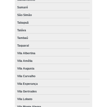
Sumaré
São Simão
Tabapuã
Taiúva
Tambaú
Taquaral
Vila Albertina
Vila Amélia
Vila Augusta
Vila Carvalho
Vila Esperança
Vila Gertrudes
Vila Lobato
Vila Monte Alegre