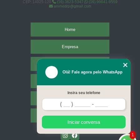
CEP: 14025-120
(16) 3623-5347
(16) 99641-9559
animedrp@gmail.com
Home
Empresa
Missão
Olá! Fale agora pelo WhatsApp
Serviços
Insira seu telefone
Contato
Mapa do site
Iniciar conversa
1