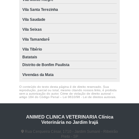
Vila Santa Terezinha
Vila Saudade
Vila Seixas
Vila Tamandaré
Vila Tibério
Batatais
Distrito de Bonfim Paulista
Vivendas da Mata
O conteúdo do texto desta página é de direito reservado. Sua
reprodução, parcial ou total, mesmo citando nossos links, é proibida
sem a autorização do autor. Crime de violação de direito autoral –
artigo 184 do Código Penal –
Lei 9610/98 - Lei de direitos autorais
.
ANIMED CLINICA VETERINARIA Clínica
Veterinária no Jardim Irajá
Rua Cerqueira César, 1710 - Jardim Sumaré - Ribeirão
Preto - SP