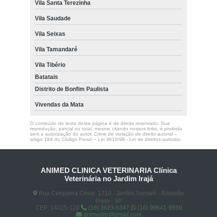
Vila Santa Terezinha
Vila Saudade
Vila Seixas
Vila Tamandaré
Vila Tibério
Batatais
Distrito de Bonfim Paulista
Vivendas da Mata
O conteúdo do texto desta página é de direito reservado. Sua
reprodução, parcial ou total, mesmo citando nossos links, é proibida
sem a autorização do autor. Crime de violação de direito autoral –
artigo 184 do Código Penal –
Lei 9610/98 - Lei de direitos autorais
.
ANIMED CLINICA VETERINARIA Clínica
Veterinária no Jardim Irajá
Rua Cerqueira César, 1710 - Jardim Sumaré - Ribeirão
Preto - SP
CEP: 14025-120
(16) 3623-5347
(16) 99641-9559
animedrp@gmail.com