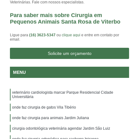
Veterinárias. Fale com nossos especialistas.
Para saber mais sobre Cirurgia em
Pequenos Animais Santa Rosa de Viterbo
Ligue para
(16) 3623-5347
ou
clique aqui
e entre em contato por
email.
Solicite um orçamento
MENU
veterinário cardiologista marcar Parque Residencial Cidade
Universitária
onde faz cirurgia de gatos Vila Tibério
onde faz cirurgia para animais Jardim Juliana
cirurgia odontológica veterinária agendar Jardim São Luiz
onde faz cirurgia ortopédica para cachorro Ipiranga