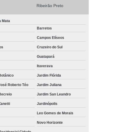
Ribeirão Preto
a Mata
Barretos
Campos Elíseos
os
Cruzeiro do Sul
Guatapará
Ituverava
Botânico
Jardim Flórida
José Roberto Téo
Jardim Juliana
Recreio
Jardim San Leandro
anetti
Jardinópolis
Leo Gomes de Morais
Novo Horizonte
Residencial Cidade