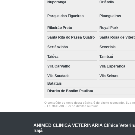
Nuporanga
Orlândia
Parque das Figueiras
Pitangueiras
Ribeirão Preto
Royal Park
Santa Rita do Passa Quatro
Santa Rosa de Viter
Sertãozinho
Severinia
Taiúva
Tambaú
Vila Carvalho
Vila Esperança
Vila Saudade
Vila Seixas
Batatais
Distrito de Bonfim Paulista
O conteúdo do texto desta página é de direito reservado. Sua rep
–
Lei 9610/98 - Lei de direitos autorais
.
ANIMED CLINICA VETERINARIA Clínica Veteriná
Irajá