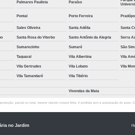
Palmares Paulista
Paraíso
Universi
Pontal
Porto Ferreira
Pradópo
Sales Oliveira
Santa Adélia
Santa C
bo
Santa Rosa do Viterbo
Santo Antônio da Alegria
Serra A
Sumarezinho
Sumaré
São Sim
Taquaral
Vila Albertina
Vila Amé
Vila Gertrudes
Vila Lobato
Vila Mon
Vila Tamandaré
Vila Tibério
Vivendas da Mata
rodução, parcial ou total, mesmo citando nossos links, é proibida sem a autorização do autor. Cr
ria no Jardim
H