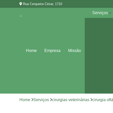
Rua Cerqueira César, 1710
Serviços
Cirurgias
veterinárias
Clínicas
veterinárias
Consultas
Home
Empresa
Missão
veterinárias
Especialidad
veterinárias
Exames par
animais
Internação
veterinária
Home
Serviços
cirurgias veterinárias
cirurgia oft
Vacina para
animais