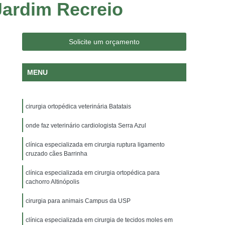
Jardim Recreio
logia Veterinária
Consulta Medico Veterinario
nsulta para Cachorro
Consulta para Gatos
 Jardim Irajá
Consulta Veterinária para Gatos
Solicite um orçamento
a Dermatologista
Veterinária Endocrinologista
MENU
a Oftalmologista
Veterinária Oncologista
Veterinário Gastroenterologista
cirurgia ortopédica veterinária Batatais
ajá
Veterinário Gastroenterologista Sumaré
rio Nutrólogo
onde faz veterinário cardiologista Serra Azul
Veterinário Odontologista
a Veterinário
Exame de Citologia em Cães
clínica especializada em cirurgia ruptura ligamento
cruzado cães Barrinha
rina Veterinário
Exame Ortopedico Veterinário
clínica especializada em cirurgia ortopédica para
o Jardim Irajá
Exame Veterinário Sumaré
cachorro Altinópolis
oratoriais Veterinários
Raio X Veterinário
cirurgia para animais Campus da USP
oras para Animais
Internação para Animais
clínica especializada em cirurgia de tecidos moles em