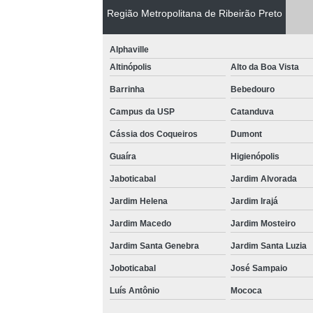
Região Metropolitana de Ribeirão Preto
Alphaville
Altinópolis
Alto da Boa Vista
Barrinha
Bebedouro
Campus da USP
Catanduva
Cássia dos Coqueiros
Dumont
Guaíra
Higienópolis
Jaboticabal
Jardim Alvorada
Jardim Helena
Jardim Irajá
Jardim Macedo
Jardim Mosteiro
Jardim Santa Genebra
Jardim Santa Luzia
Joboticabal
José Sampaio
Luís Antônio
Mococa