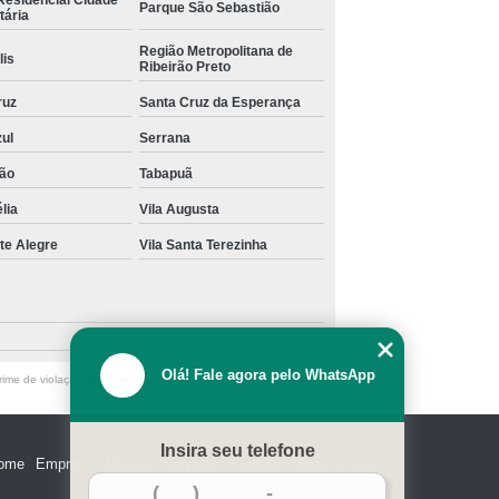
Parque São Sebastião
tária
Região Metropolitana de
lis
Ribeirão Preto
ruz
Santa Cruz da Esperança
zul
Serrana
ão
Tabapuã
lia
Vila Augusta
te Alegre
Vila Santa Terezinha
Olá! Fale agora pelo WhatsApp
ime de violação de direito autoral – artigo 184 do Código Penal
Insira seu telefone
ome
Empresa
Missão
Serviços
Contato
Mapa do site