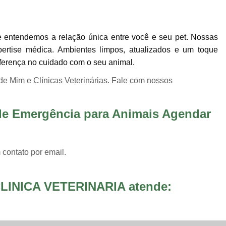
Internação para Animais de Estimaç
Internação para Animais Sumaré
Inter
e entendemos a relação única entre você e seu pet. Nossas
Internação para Cães e Gatos
Inte
pertise médica. Ambientes limpos, atualizados e um toque
Internação para Pet
Internação Veter
iferença no cuidado com o seu animal.
Vacina Fiv Felv
Vacina Importa
de Mim e Clínicas Veterinárias. Fale com nossos
Vacina para Animal Jardim Ir
Vacina para Filhote de Cachorro
 de Emergência para Animais Agendar
Vacina V10 Importada para 
Vacinas Ess
 contato por email.
LINICA VETERINARIA atende: