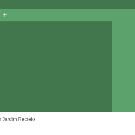
ra Animais
Cirurgia de Gatos
 Animais
Cirurgia em Animais Jardim Irajá
Cirurgia em Pequenos Animais
ria
Cirurgia Oftálmica Veterinária
ia Ortopédica Veterinária
Cirurgia para Animais
e
Clínica Vet 24 Horas
Clínica Veterinária
Veterinária 24hs
Clínica Veterinária Animal
tos
Clínica Veterinária Jardim Irajá
Clínica Veterinária Mais Próximo de Mim
Clínica Veterinária Próximo de Mim
r Jardim Recreio
a com Veterinário
Consulta de Cachorro