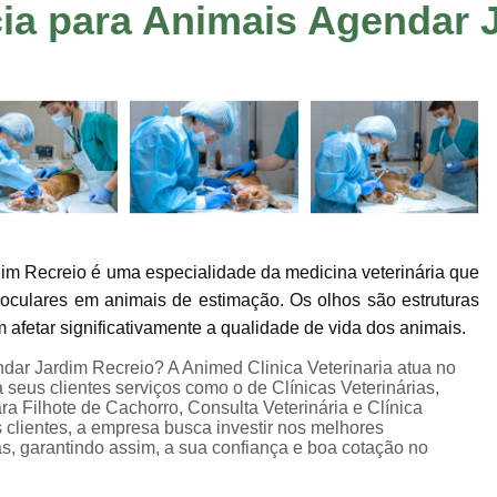
ia para Animais Agendar 
Consulta de Veterinário
Consulta Dermato
Consulta Oftalmologista Veterinário
Co
Consulta Veterinária
Consulta Veterinária
Consulta Veterinária Sumaré
Veterinári
Veterinária Neurologista
Veterinári
Veterinária Oncologista
Veterinário Gastroenterologista Jardim Ir
dim Recreio é uma especialidade da medicina veterinária que
Veterinário Hematologista
Veteriná
 oculares em animais de estimação. Os olhos são estruturas
Veterinário Ortopedista
Ecocardiogram
afetar significativamente a qualidade de vida dos animais.
Exame de Sangue em Animais
Exame de U
dar Jardim Recreio? A Animed Clinica Veterinaria atua no
a seus clientes serviços como o de Clínicas Veterinárias,
Exame Veterinário
Exame Veterinári
ra Filhote de Cachorro, Consulta Veterinária e Clínica
 clientes, a empresa busca investir nos melhores
Exames Laboratoriais Pet
Exames Lab
s, garantindo assim, a sua confiança e boa cotação no
Ultrassom Veterinário
Internação 24 H