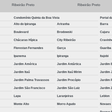
Ribeirão Preto
Ribeirão Preto
Condomínio Quinta da Boa Vista
Portal d
Alto do Ipiranga
Ariranha
Barra
Boulevard
Brodowski
Cajuru
Chácaras Hípica
City Ribeirão
Cravinh
Florestan Fernandes
Garça
Guariba
Ipanema
Ipiranga
Itajobi
Jardim América
Jardim Antártica
Jardim 
Jardim Itaú
Jardim Itaú Mirim
Jardim 
Jardim Palma Travassos
Jardim Procópio
Jardim 
Jardim São Francisco
Jardim São Luiz
Jardim Z
Lapa
Laranjeiras
Leblon
Monte Alto
Morro Agudo
Novaes
Parque 