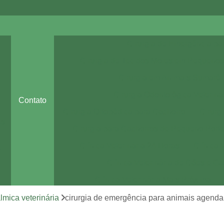
Cirurgia de Emergência pa
Cirurgia de Tecidos Moles em Pequenos
Cirurgia em Animais Sumaré
Cirurgia Odontológica Veteriná
Contato
Cirurgia Ortopédica para Cachorro
Cirurg
es
Cirurgia para Cachorros de Pequeno Port
Clínica Veterinária 24 Horas
Clínica 
a
Clínica Veterinária de Cães e Ga
Clínica Veterinária Mais Próxima
Clínica Veterinária Perto de Mim
álmica veterinária
cirurgia de emergência para animais agenda
Clínica Veterinária Sumaré
Consult