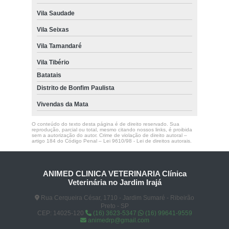
Vila Saudade
Vila Seixas
Vila Tamandaré
Vila Tibério
Batatais
Distrito de Bonfim Paulista
Vivendas da Mata
O conteúdo do texto desta página é de direito reservado. Sua
reprodução, parcial ou total, mesmo citando nossos links, é proibida
sem a autorização do autor. Crime de violação de direito autoral –
artigo 184 do Código Penal –
Lei 9610/98 - Lei de direitos autorais
.
ANIMED CLINICA VETERINARIA Clínica
Veterinária no Jardim Irajá
Rua Cerqueira César, 1710 - Jardim Sumaré - Ribeirão
Preto - SP
CEP: 14025-120
(16) 3623-5347
(16) 99641-9559
animedrp@gmail.com