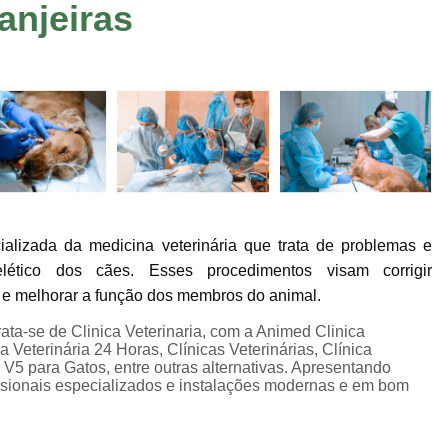
anjeiras
Consulta de Veterinário
Consulta Dermato
Consulta Oftalmologista Veterinário
Co
Consulta Veterinária
Consulta Veterinária
Consulta Veterinária Sumaré
Veterinári
Veterinária Neurologista
Veterinári
Veterinária Oncologista
Veterinário Gastroenterologista Jardim Ir
ializada da medicina veterinária que trata de problemas e
Veterinário Hematologista
Veteriná
lético dos cães. Esses procedimentos visam corrigir
Veterinário Ortopedista
Ecocardiogram
dor e melhorar a função dos membros do animal.
Exame de Sangue em Animais
Exame de U
ata-se de Clinica Veterinaria, com a Animed Clinica
a Veterinária 24 Horas, Clínicas Veterinárias, Clínica
Exame Veterinário
Exame Veterinári
a V5 para Gatos, entre outras alternativas. Apresentando
issionais especializados e instalações modernas e em bom
Exames Laboratoriais Pet
Exames Lab
Ultrassom Veterinário
Internação 24 H