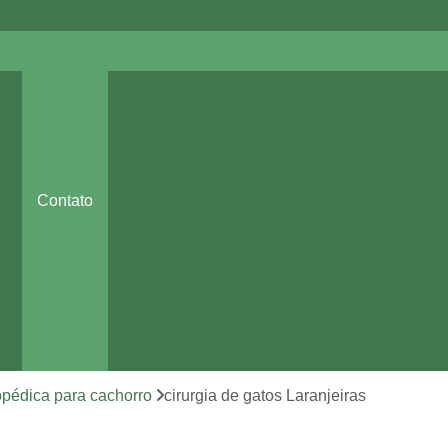
Cirurgia de Emergência pa
Cirurgia de Tecidos Moles em Pequenos
Cirurgia em Animais Sumaré
Cirurgia Odontológica Veteriná
Contato
Cirurgia Ortopédica para Cachorro
Cirurg
es
Cirurgia para Cachorros de Pequeno Port
Clínica Veterinária 24 Horas
Clínica 
a
Clínica Veterinária de Cães e Ga
Clínica Veterinária Mais Próxima
Clínica Veterinária Perto de Mim
topédica para cachorro
cirurgia de gatos Laranjeiras
Clínica Veterinária Sumaré
Consult