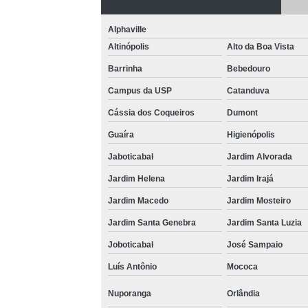
Alphaville
Altinópolis
Alto da Boa Vista
Barrinha
Bebedouro
Campus da USP
Catanduva
Cássia dos Coqueiros
Dumont
Guaíra
Higienópolis
Jaboticabal
Jardim Alvorada
Jardim Helena
Jardim Irajá
Jardim Macedo
Jardim Mosteiro
Jardim Santa Genebra
Jardim Santa Luzia
Joboticabal
José Sampaio
Luís Antônio
Mococa
Nuporanga
Orlândia