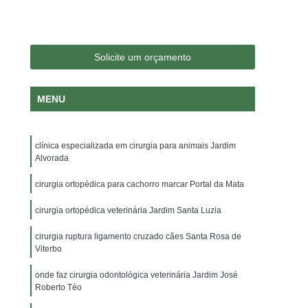
logia Veterinária
Consulta Medico Veterinario
nsulta para Cachorro
Consulta para Gatos
 Jardim Irajá
Consulta Veterinária para Gatos
Solicite um orçamento
a Dermatologista
Veterinária Endocrinologista
MENU
a Oftalmologista
Veterinária Oncologista
Veterinário Gastroenterologista
clínica especializada em cirurgia para animais Jardim
ajá
Veterinário Gastroenterologista Sumaré
Alvorada
rio Nutrólogo
Veterinário Odontologista
cirurgia ortopédica para cachorro marcar Portal da Mata
a Veterinário
Exame de Citologia em Cães
cirurgia ortopédica veterinária Jardim Santa Luzia
rina Veterinário
Exame Ortopedico Veterinário
cirurgia ruptura ligamento cruzado cães Santa Rosa de
o Jardim Irajá
Exame Veterinário Sumaré
Viterbo
oratoriais Veterinários
Raio X Veterinário
onde faz cirurgia odontológica veterinária Jardim José
Roberto Téo
oras para Animais
Internação para Animais