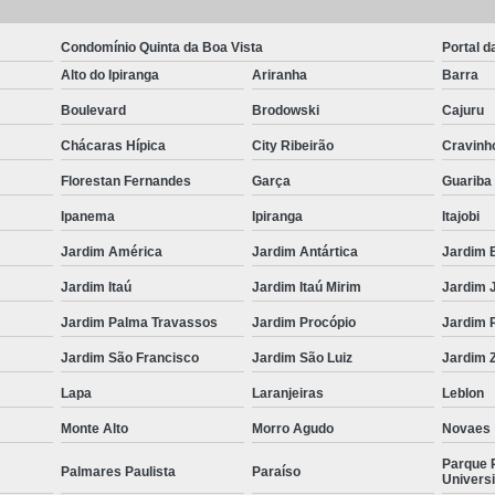
Condomínio Quinta da Boa Vista
Portal d
Alto do Ipiranga
Ariranha
Barra
Boulevard
Brodowski
Cajuru
Chácaras Hípica
City Ribeirão
Cravinh
Florestan Fernandes
Garça
Guariba
Ipanema
Ipiranga
Itajobi
Jardim América
Jardim Antártica
Jardim 
Jardim Itaú
Jardim Itaú Mirim
Jardim 
Jardim Palma Travassos
Jardim Procópio
Jardim 
Jardim São Francisco
Jardim São Luiz
Jardim Z
Lapa
Laranjeiras
Leblon
Monte Alto
Morro Agudo
Novaes
Parque 
Palmares Paulista
Paraíso
Universi