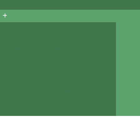
ra Animais
Cirurgia de Gatos
 Animais
Cirurgia em Animais Jardim Irajá
Cirurgia em Pequenos Animais
ria
Cirurgia Oftálmica Veterinária
ia Ortopédica Veterinária
Cirurgia para Animais
e
Clínica Vet 24 Horas
Clínica Veterinária
Veterinária 24hs
Clínica Veterinária Animal
tos
Clínica Veterinária Jardim Irajá
Clínica Veterinária Mais Próximo de Mim
Clínica Veterinária Próximo de Mim
a com Veterinário
Consulta de Cachorro