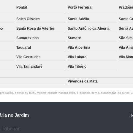
Pontal
Porto Ferreira
Pradópo
Sales Oliveira
Santa Adélia
Santa C
bo
Santa Rosa do Viterbo
Santo Antônio da Alegria
Serra A
Sumarezinho
Sumaré
São Sim
Taquaral
Vila Albertina
Vila Amé
Vila Gertrudes
Vila Lobato
Vila Mon
Vila Tamandaré
Vila Tibério
Vivendas da Mata
rodução, parcial ou total, mesmo citando nossos links, é proibida sem a autorização do autor. Cr
ria no Jardim
H
- Ribeirão