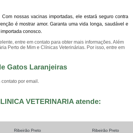
Internação para Animais de Estimaç
Internação para Animais Sumaré
Inter
 Com nossas vacinas importadas, ele estará seguro contra
Internação para Cães e Gatos
Inte
enção é mostrar amor. Garanta uma vida longa, saudável e
o importada conosco.
Internação para Pet
Internação Veter
lente, entre em contato para obter mais informações. Além
Vacina Fiv Felv
Vacina Importa
ria Perto de Mim e Clínicas Veterinárias. Por isso, entre em
Vacina para Animal Jardim Ir
Vacina para Filhote de Cachorro
de Gatos Laranjeiras
Vacina V10 Importada para 
 contato por email.
Vacinas Ess
LINICA VETERINARIA atende:
Ribeirão Preto
Ribeirão Preto