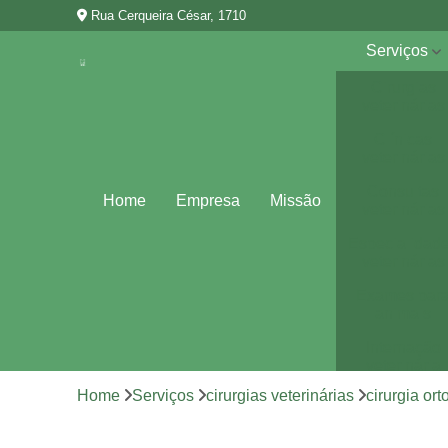
Rua Cerqueira César, 1710
Serviços
Cirurgias
veterinárias
Clínicas
veterinárias
Consultas
Home
Empresa
Missão
veterinárias
Especialidad
veterinárias
Exames par
animais
Internação
veterinária
Home
Serviços
cirurgias veterinárias
cirurgia or
Vacina para
animais