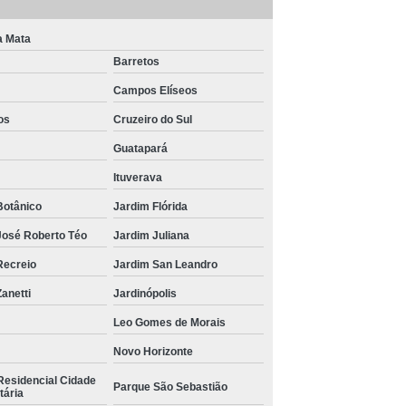
a Mata
Barretos
Campos Elíseos
os
Cruzeiro do Sul
Guatapará
Ituverava
Botânico
Jardim Flórida
José Roberto Téo
Jardim Juliana
Recreio
Jardim San Leandro
anetti
Jardinópolis
Leo Gomes de Morais
Novo Horizonte
Residencial Cidade
Parque São Sebastião
tária