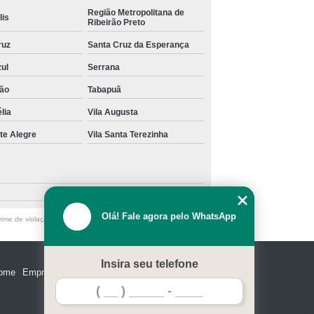
Região Metropolitana de
lis
Ribeirão Preto
ruz
Santa Cruz da Esperança
zul
Serrana
ão
Tabapuã
lia
Vila Augusta
te Alegre
Vila Santa Terezinha
Olá! Fale agora pelo WhatsApp
ime de violação de direito autoral – artigo 184 do Código Penal
Insira seu telefone
ome
Empresa
Missão
Serviços
Contato
Mapa do site