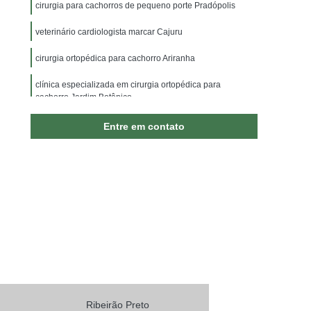
ão
Internação para Animais Jardim Irajá
cirurgia para cachorros de pequeno porte Pradópolis
nação para Cachorros
Internação para Cães
veterinário cardiologista marcar Cajuru
rnação para Gato
Internação para Gatos
cirurgia ortopédica para cachorro Ariranha
inária 24 Horas
Vacina Antirrábica Animal
clínica especializada em cirurgia ortopédica para
cachorro Jardim Botânico
da para Cachorro
Vacina para Animal
ajá
Vacina para Animal Sumaré
cirurgia ortopédica veterinária agendar Vivendas da Mata
Entre em contato
Vacina para Gato
Vacina para Gato V4
Cachorro
Vacina V5 para Gatos
enciais para Cães
Ribeirão Preto