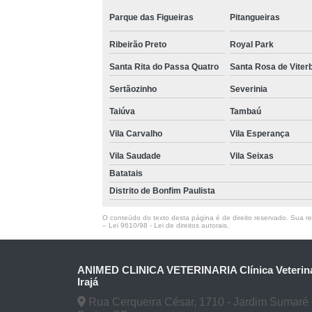
Parque das Figueiras
Pitangueiras
Ribeirão Preto
Royal Park
Santa Rita do Passa Quatro
Santa Rosa de Viter
Sertãozinho
Severinia
Taiúva
Tambaú
Vila Carvalho
Vila Esperança
Vila Saudade
Vila Seixas
Batatais
Distrito de Bonfim Paulista
O conteúdo do texto desta página é de direito reservado. Sua rep
–
Lei 9610/98 - Lei de direitos autorais
.
ANIMED CLINICA VETERINARIA Clínica Veteriná
Irajá
Rua Cerqueira César, 1710 - Jardim Sumaré 