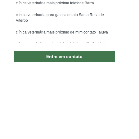
ão
Internação para Animais Jardim Irajá
clínica veterinária mais próxima telefone Barra
nação para Cachorros
Internação para Cães
clínica veterinária para gatos contato Santa Rosa de
Viterbo
rnação para Gato
Internação para Gatos
clínica veterinária mais próximo de mim contato Taiúva
inária 24 Horas
Vacina Antirrábica Animal
da para Cachorro
clínica veterinária mais próxima telefone Vila Saudade
Vacina para Animal
ajá
Vacina para Animal Sumaré
Entre em contato
Vacina para Gato
Vacina para Gato V4
Cachorro
Vacina V5 para Gatos
enciais para Cães