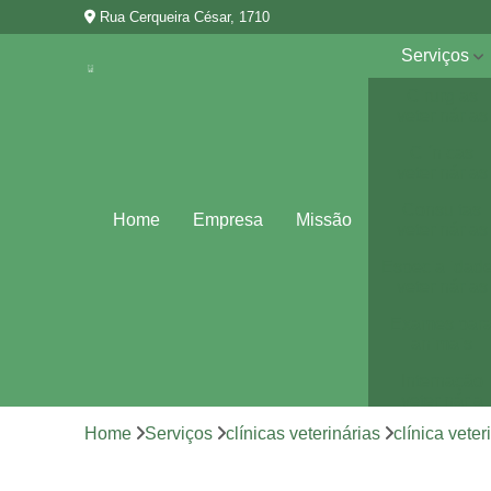
Rua Cerqueira César, 1710
Serviços
Cirurgias
veterinárias
Clínicas
veterinárias
Consultas
Home
Empresa
Missão
veterinárias
Especialidad
veterinárias
Exames par
animais
Internação
veterinária
Home
Serviços
clínicas veterinárias
clínica vete
Vacina para
animais