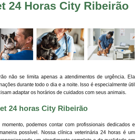
et 24 Horas City Ribeirão
Consulta de Veterinário
Consulta Dermato
Consulta Oftalmologista Veterinário
Co
Consulta Veterinária
Consulta Veterinária
Consulta Veterinária Sumaré
Veterinári
Veterinária Neurologista
Veterinári
Veterinária Oncologista
Veterinário Gastroenterologista Jardim Ir
irão não se limita apenas a atendimentos de urgência. Ela
Veterinário Hematologista
Veteriná
ações durante todo o dia e a noite. Isso é especialmente útil
Veterinário Ortopedista
Ecocardiogram
cisam adaptar os horários de cuidados com seus animais.
Exame de Sangue em Animais
Exame de U
et 24 horas City Ribeirão
Exame Veterinário
Exame Veterinári
Exames Laboratoriais Pet
Exames Lab
o momento, podemos contar com profissionais dedicados e
Ultrassom Veterinário
Internação 24 H
aneira possível. Nossa clínica veterinária 24 horas é um