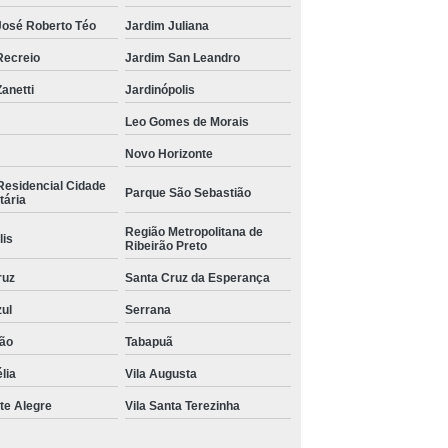
José Roberto Téo
Jardim Juliana
Recreio
Jardim San Leandro
anetti
Jardinópolis
Leo Gomes de Morais
Novo Horizonte
Residencial Cidade
Parque São Sebastião
tária
Região Metropolitana de
lis
Ribeirão Preto
ruz
Santa Cruz da Esperança
zul
Serrana
ão
Tabapuã
lia
Vila Augusta
te Alegre
Vila Santa Terezinha