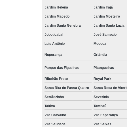
Jardim Helena
Jardim Irajá
Jardim Macedo
Jardim Mosteiro
Jardim Santa Genebra
Jardim Santa Luzia
Joboticabal
José Sampaio
Luís Antônio
Mococa
Nuporanga
Orlândia
Parque das Figueiras
Pitangueiras
Ribeirão Preto
Royal Park
Santa Rita do Passa Quatro
Santa Rosa de Viter
Sertãozinho
Severinia
Taiúva
Tambaú
Vila Carvalho
Vila Esperança
Vila Saudade
Vila Seixas