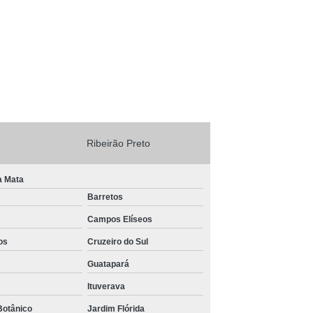
Ribeirão Preto
a Mata
Barretos
Campos Elíseos
os
Cruzeiro do Sul
Guatapará
Ituverava
Botânico
Jardim Flórida