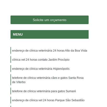
logia Veterinária
Consulta Medico Veterinario
nsulta para Cachorro
Consulta para Gatos
 Jardim Irajá
Consulta Veterinária para Gatos
Solicite um orçamento
a Dermatologista
Veterinária Endocrinologista
MENU
a Oftalmologista
Veterinária Oncologista
Veterinário Gastroenterologista
endereço de clínica veterinária 24 horas Alto da Boa Vista
ajá
Veterinário Gastroenterologista Sumaré
rio Nutrólogo
clínica vet 24 horas contato Jardim Procópio
Veterinário Odontologista
a Veterinário
Exame de Citologia em Cães
endereço de clínica veterinária Higienópolis
rina Veterinário
Exame Ortopedico Veterinário
telefone de clínica veterinária cães e gatos Santa Rosa
de Viterbo
o Jardim Irajá
Exame Veterinário Sumaré
telefone de clínica veterinária para gatos Sumaré
oratoriais Veterinários
Raio X Veterinário
oras para Animais
endereço de clínica vet 24 horas Parque São Sebastião
Internação para Animais