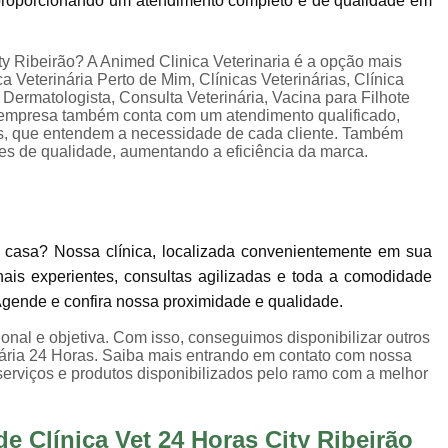
, proporcionando um atendimento completo e de qualidade em
Internação para Animais de Estimaç
Internação para Animais Sumaré
Inter
ity Ribeirão? A Animed Clinica Veterinaria é a opção mais
Internação para Cães e Gatos
Inte
ca Veterinária Perto de Mim, Clínicas Veterinárias, Clínica
a Dermatologista, Consulta Veterinária, Vacina para Filhote
Internação para Pet
Internação Veter
 empresa também conta com um atendimento qualificado,
os, que entendem a necessidade de cada cliente. Também
Vacina Fiv Felv
Vacina Importa
ões de qualidade, aumentando a eficiência da marca.
Vacina para Animal Jardim Ir
Vacina para Filhote de Cachorro
Vacina V10 Importada para 
 casa? Nossa clínica, localizada convenientemente em sua
onais experientes, consultas agilizadas e toda a comodidade
Vacinas Ess
 Agende e confira nossa proximidade e qualidade.
nal e objetiva. Com isso, conseguimos disponibilizar outros
inária 24 Horas. Saiba mais entrando em contato com nossa
erviços e produtos disponibilizados pelo ramo com a melhor
e Clínica Vet 24 Horas City Ribeirão