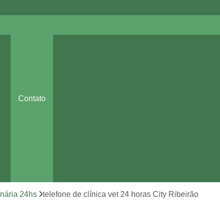
Cirurgia de Emergência pa
Cirurgia de Tecidos Moles em Pequenos
Cirurgia em Animais Sumaré
Cirurgia Odontológica Veteriná
Contato
Cirurgia Ortopédica para Cachorro
Cirurg
es
Cirurgia para Cachorros de Pequeno Port
Clínica Veterinária 24 Horas
Clínica 
a
Clínica Veterinária de Cães e Ga
Clínica Veterinária Mais Próxima
Clínica Veterinária Perto de Mim
rinária 24hs
telefone de clínica vet 24 horas City Ribeirão
Clínica Veterinária Sumaré
Consult