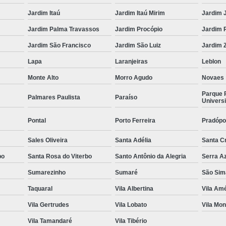
Jardim Itaú
Jardim Itaú Mirim
Jardim 
Jardim Palma Travassos
Jardim Procópio
Jardim 
Jardim São Francisco
Jardim São Luiz
Jardim Z
Lapa
Laranjeiras
Leblon
Monte Alto
Morro Agudo
Novaes
Parque 
Palmares Paulista
Paraíso
Universi
Pontal
Porto Ferreira
Pradópo
Sales Oliveira
Santa Adélia
Santa C
bo
Santa Rosa do Viterbo
Santo Antônio da Alegria
Serra A
Sumarezinho
Sumaré
São Sim
Taquaral
Vila Albertina
Vila Amé
Vila Gertrudes
Vila Lobato
Vila Mon
Vila Tamandaré
Vila Tibério