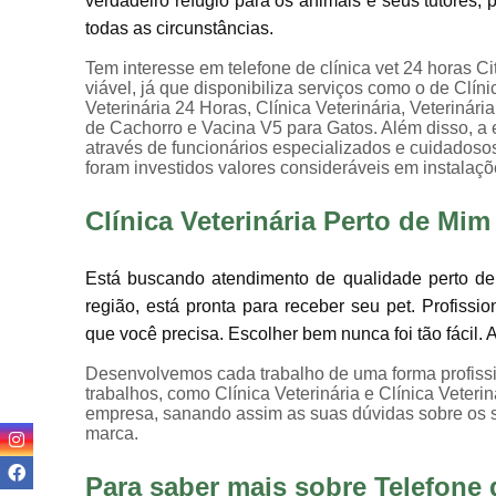
verdadeiro refúgio para os animais e seus tutores
todas as circunstâncias.
Tem interesse em telefone de clínica vet 24 horas C
viável, já que disponibiliza serviços como o de Clíni
Veterinária 24 Horas, Clínica Veterinária, Veterinári
de Cachorro e Vacina V5 para Gatos. Além disso, a
através de funcionários especializados e cuidados
foram investidos valores consideráveis em instalaç
Clínica Veterinária Perto de Mim
Está buscando atendimento de qualidade perto de
região, está pronta para receber seu pet. Profissi
que você precisa. Escolher bem nunca foi tão fácil.
Desenvolvemos cada trabalho de uma forma profissio
trabalhos, como Clínica Veterinária e Clínica Veter
empresa, sanando assim as suas dúvidas sobre os s
marca.
Para saber mais sobre Telefone d