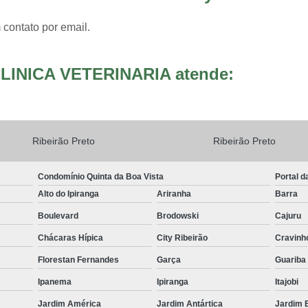
 contato por email.
LINICA VETERINARIA atende:
Ribeirão Preto
Ribeirão Preto
Condomínio Quinta da Boa Vista
Portal d
Alto do Ipiranga
Ariranha
Barra
Boulevard
Brodowski
Cajuru
Chácaras Hípica
City Ribeirão
Cravinh
Florestan Fernandes
Garça
Guariba
Ipanema
Ipiranga
Itajobi
Jardim América
Jardim Antártica
Jardim 