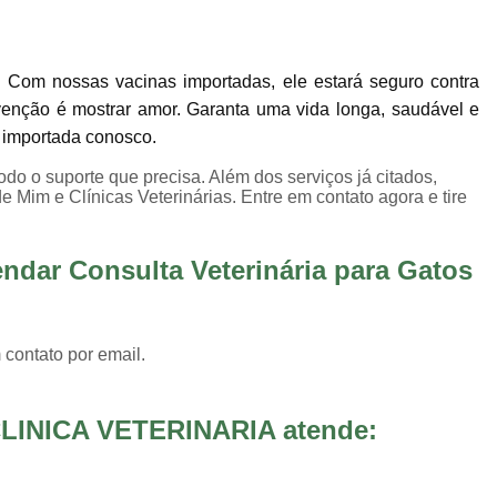
Internação para Animais de Estimaç
Internação para Animais Sumaré
Inter
 Com nossas vacinas importadas, ele estará seguro contra
Internação para Cães e Gatos
Inte
enção é mostrar amor. Garanta uma vida longa, saudável e
Internação para Pet
Internação Veter
o importada conosco.
Vacina Fiv Felv
Vacina Importa
odo o suporte que precisa. Além dos serviços já citados,
 Mim e Clínicas Veterinárias. Entre em contato agora e tire
Vacina para Animal Jardim Ir
Vacina para Filhote de Cachorro
ndar Consulta Veterinária para Gatos
Vacina V10 Importada para 
Vacinas Ess
 contato por email.
LINICA VETERINARIA atende: