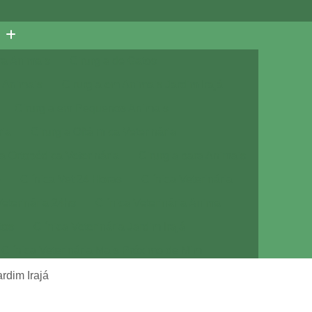
ra Animais
Cirurgia de Gatos
 Animais
Cirurgia em Animais Jardim Irajá
Cirurgia em Pequenos Animais
ria
Cirurgia Oftálmica Veterinária
ia Ortopédica Veterinária
Cirurgia para Animais
e
Clínica Vet 24 Horas
Clínica Veterinária
Veterinária 24hs
Clínica Veterinária Animal
tos
Clínica Veterinária Jardim Irajá
Clínica Veterinária Mais Próximo de Mim
Clínica Veterinária Próximo de Mim
rdim Irajá
a com Veterinário
Consulta de Cachorro