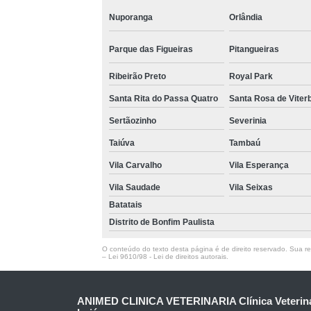
Nuporanga
Orlândia
Parque das Figueiras
Pitangueiras
Ribeirão Preto
Royal Park
Santa Rita do Passa Quatro
Santa Rosa de Viter
Sertãozinho
Severinia
Taiúva
Tambaú
Vila Carvalho
Vila Esperança
Vila Saudade
Vila Seixas
Batatais
Distrito de Bonfim Paulista
O conteúdo do texto desta página é de direito reservado. Sua rep
–
Lei 9610/98 - Lei de direitos autorais
.
ANIMED CLINICA VETERINARIA Clínica Veteriná