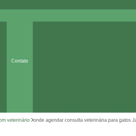
Cirurgia de Emergência pa
Cirurgia de Tecidos Moles em Pequenos
Cirurgia em Animais Sumaré
Cirurgia Odontológica Veteriná
Contato
Cirurgia Ortopédica para Cachorro
Cirurg
es
Cirurgia para Cachorros de Pequeno Port
Clínica Veterinária 24 Horas
Clínica 
a
Clínica Veterinária de Cães e Ga
Clínica Veterinária Mais Próxima
Clínica Veterinária Perto de Mim
om veterinário
onde agendar consulta veterinária para gatos Ja
Clínica Veterinária Sumaré
Consult