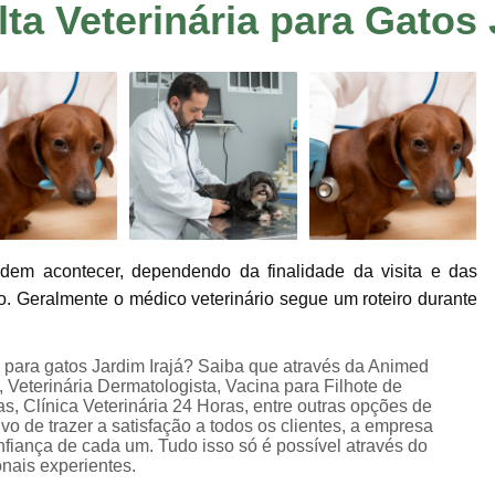
a Veterinária para Gatos 
Consulta de Veterinário
Consulta Dermato
Consulta Oftalmologista Veterinário
Co
Consulta Veterinária
Consulta Veterinária
Consulta Veterinária Sumaré
Veterinári
Veterinária Neurologista
Veterinári
Veterinária Oncologista
Veterinário Gastroenterologista Jardim Ir
odem acontecer, dependendo da finalidade da visita e das
Veterinário Hematologista
Veteriná
. Geralmente o médico veterinário segue um roteiro durante
Veterinário Ortopedista
Ecocardiogram
Exame de Sangue em Animais
Exame de U
 para gatos Jardim Irajá? Saiba que através da Animed
a, Veterinária Dermatologista, Vacina para Filhote de
Exame Veterinário
Exame Veterinári
s, Clínica Veterinária 24 Horas, entre outras opções de
ivo de trazer a satisfação a todos os clientes, a empresa
Exames Laboratoriais Pet
Exames Lab
fiança de cada um. Tudo isso só é possível através do
nais experientes.
Ultrassom Veterinário
Internação 24 H