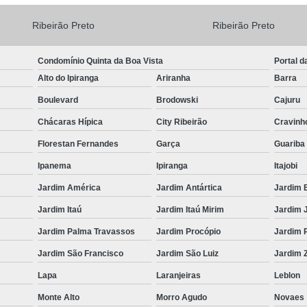
Ribeirão Preto
Ribeirão Preto
Condomínio Quinta da Boa Vista
Portal d
Alto do Ipiranga
Ariranha
Barra
Boulevard
Brodowski
Cajuru
Chácaras Hípica
City Ribeirão
Cravinh
Florestan Fernandes
Garça
Guariba
Ipanema
Ipiranga
Itajobi
Jardim América
Jardim Antártica
Jardim 
Jardim Itaú
Jardim Itaú Mirim
Jardim 
Jardim Palma Travassos
Jardim Procópio
Jardim 
Jardim São Francisco
Jardim São Luiz
Jardim Z
Lapa
Laranjeiras
Leblon
Monte Alto
Morro Agudo
Novaes