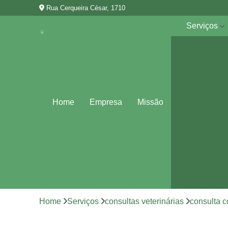
Rua Cerqueira César, 1710
Serviços
Cirurgias
veterinárias
Clínicas
veterinárias
Consultas
Home
Empresa
Missão
veterinárias
Especialidad
veterinárias
Exames par
animais
Internação
veterinária
Home
Serviços
consultas veterinárias
consulta c
Vacina para
animais