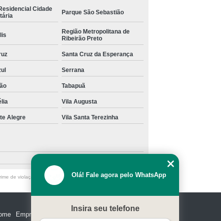
Residencial Cidade
Parque São Sebastião
tária
Região Metropolitana de
lis
Ribeirão Preto
ruz
Santa Cruz da Esperança
zul
Serrana
ão
Tabapuã
lia
Vila Augusta
te Alegre
Vila Santa Terezinha
Olá! Fale agora pelo WhatsApp
ime de violação de direito autoral – artigo 184 do Código Penal
Insira seu telefone
ome
Empresa
Missão
Serviços
Contato
Mapa do site