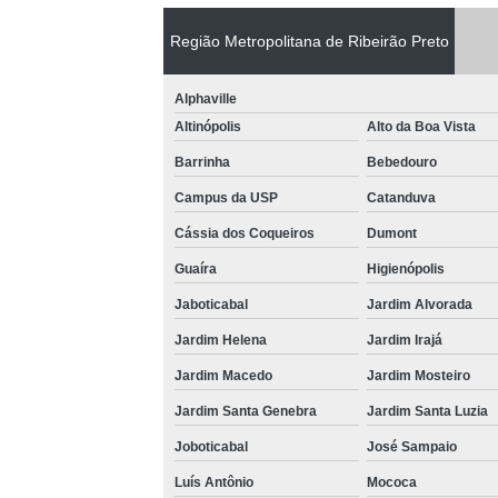
Região Metropolitana de Ribeirão Preto
Alphaville
Altinópolis
Alto da Boa Vista
Barrinha
Bebedouro
Campus da USP
Catanduva
Cássia dos Coqueiros
Dumont
Guaíra
Higienópolis
Jaboticabal
Jardim Alvorada
Jardim Helena
Jardim Irajá
Jardim Macedo
Jardim Mosteiro
Jardim Santa Genebra
Jardim Santa Luzia
Joboticabal
José Sampaio
Luís Antônio
Mococa