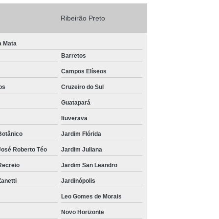
Ribeirão Preto
a Mata
Barretos
Campos Elíseos
os
Cruzeiro do Sul
Guatapará
Ituverava
Botânico
Jardim Flórida
José Roberto Téo
Jardim Juliana
Recreio
Jardim San Leandro
anetti
Jardinópolis
Leo Gomes de Morais
Novo Horizonte