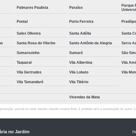
Parque 
Palmares Paulista
Paraíso
Universi
Pontal
Porto Ferreira
Pradópo
Sales Oliveira
Santa Adélia
Santa C
bo
Santa Rosa do Viterbo
Santo Antônio da Alegria
Serra A
Sumarezinho
Sumaré
São Sim
Taquaral
Vila Albertina
Vila Amé
Vila Gertrudes
Vila Lobato
Vila Mon
Vila Tamandaré
Vila Tibério
Vivendas da Mata
rodução, parcial ou total, mesmo citando nossos links, é proibida sem a autorização do autor. Cr
ria no Jardim
H