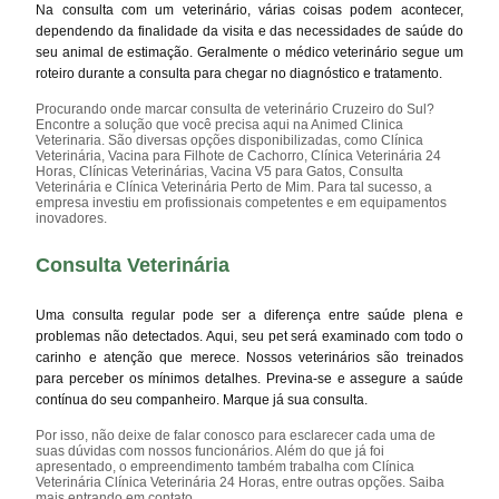
Na consulta com um veterinário, várias coisas podem acontecer,
dependendo da finalidade da visita e das necessidades de saúde do
seu animal de estimação. Geralmente o médico veterinário segue um
roteiro durante a consulta para chegar no diagnóstico e tratamento.
Procurando onde marcar consulta de veterinário Cruzeiro do Sul?
Encontre a solução que você precisa aqui na Animed Clinica
Veterinaria. São diversas opções disponibilizadas, como Clínica
Veterinária, Vacina para Filhote de Cachorro, Clínica Veterinária 24
Horas, Clínicas Veterinárias, Vacina V5 para Gatos, Consulta
Veterinária e Clínica Veterinária Perto de Mim. Para tal sucesso, a
empresa investiu em profissionais competentes e em equipamentos
inovadores.
Consulta Veterinária
Uma consulta regular pode ser a diferença entre saúde plena e
problemas não detectados. Aqui, seu pet será examinado com todo o
carinho e atenção que merece. Nossos veterinários são treinados
para perceber os mínimos detalhes. Previna-se e assegure a saúde
contínua do seu companheiro. Marque já sua consulta.
Por isso, não deixe de falar conosco para esclarecer cada uma de
suas dúvidas com nossos funcionários. Além do que já foi
apresentado, o empreendimento também trabalha com Clínica
Veterinária Clínica Veterinária 24 Horas, entre outras opções. Saiba
mais entrando em contato.