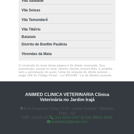
Vila Saudade
Vila Seixas
Vila Tamandaré
Vila Tibério
Batatais
Distrito de Bonfim Paulista
Vivendas da Mata
O conteúdo do texto desta página é de direito reservado. Sua
reprodução, parcial ou total, mesmo citando nossos links, é proibida
sem a autorização do autor. Crime de violação de direito autoral –
artigo 184 do Código Penal –
Lei 9610/98 - Lei de direitos autorais
.
ANIMED CLINICA VETERINARIA Clínica
Veterinária no Jardim Irajá
Rua Cerqueira César, 1710 - Jardim Sumaré - Ribeirão
Preto - SP
CEP: 14025-120
(16) 3623-5347
(16) 99641-9559
animedrp@gmail.com