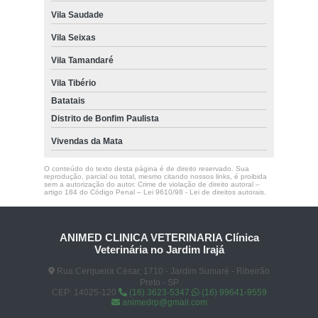
Vila Saudade
Vila Seixas
Vila Tamandaré
Vila Tibério
Batatais
Distrito de Bonfim Paulista
Vivendas da Mata
O conteúdo do texto desta página é de direito reservado. Sua
reprodução, parcial ou total, mesmo citando nossos links, é proibida
sem a autorização do autor. Crime de violação de direito autoral –
artigo 184 do Código Penal –
Lei 9610/98 - Lei de direitos autorais
.
ANIMED CLINICA VETERINARIA Clínica
Veterinária no Jardim Irajá
Rua Cerqueira César, 1710 - Jardim Sumaré - Ribeirão
Preto - SP
CEP: 14025-120
(16) 3623-5347
(16) 99641-9559
animedrp@gmail.com