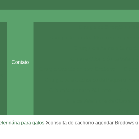
Cirurgia de Emergência pa
Cirurgia de Tecidos Moles em Pequenos
Cirurgia em Animais Sumaré
Cirurgia Odontológica Veteriná
Contato
Cirurgia Ortopédica para Cachorro
Cirurg
es
Cirurgia para Cachorros de Pequeno Port
Clínica Veterinária 24 Horas
Clínica 
a
Clínica Veterinária de Cães e Ga
Clínica Veterinária Mais Próxima
Clínica Veterinária Perto de Mim
eterinária para gatos
consulta de cachorro agendar Brodowski
Clínica Veterinária Sumaré
Consult