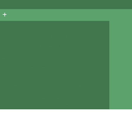
ra Animais
Cirurgia de Gatos
 Animais
Cirurgia em Animais Jardim Irajá
Cirurgia em Pequenos Animais
ria
Cirurgia Oftálmica Veterinária
ia Ortopédica Veterinária
Cirurgia para Animais
e
Clínica Vet 24 Horas
Clínica Veterinária
Veterinária 24hs
Clínica Veterinária Animal
tos
Clínica Veterinária Jardim Irajá
Clínica Veterinária Mais Próximo de Mim
Clínica Veterinária Próximo de Mim
a com Veterinário
Consulta de Cachorro