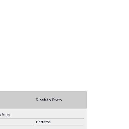
Ribeirão Preto
a Mata
Barretos