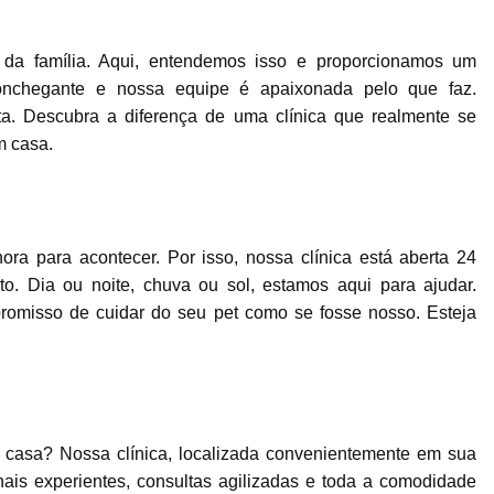
Internação para Animais de Estimaç
Internação para Animais Sumaré
Inter
da família. Aqui, entendemos isso e proporcionamos um
Internação para Cães e Gatos
Inte
onchegante e nossa equipe é apaixonada pelo que faz.
ta. Descubra a diferença de uma clínica que realmente se
Internação para Pet
Internação Veter
m casa.
Vacina Fiv Felv
Vacina Importa
Vacina para Animal Jardim Ir
Vacina para Filhote de Cachorro
a para acontecer. Por isso, nossa clínica está aberta 24
Vacina V10 Importada para 
o. Dia ou noite, chuva ou sol, estamos aqui para ajudar.
Vacinas Ess
romisso de cuidar do seu pet como se fosse nosso. Esteja
 casa? Nossa clínica, localizada convenientemente em sua
onais experientes, consultas agilizadas e toda a comodidade