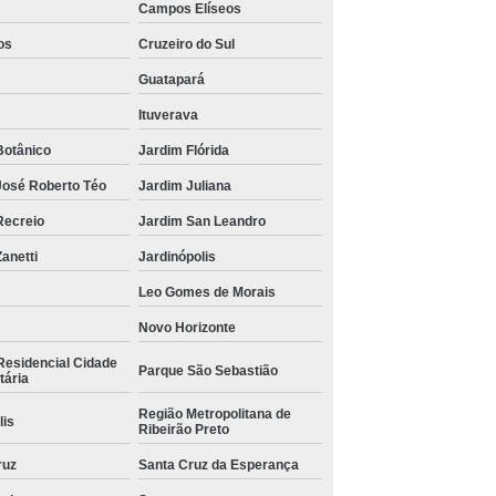
Campos Elíseos
os
Cruzeiro do Sul
Guatapará
Ituverava
Botânico
Jardim Flórida
José Roberto Téo
Jardim Juliana
Recreio
Jardim San Leandro
anetti
Jardinópolis
Leo Gomes de Morais
Novo Horizonte
Residencial Cidade
Parque São Sebastião
tária
Região Metropolitana de
lis
Ribeirão Preto
ruz
Santa Cruz da Esperança