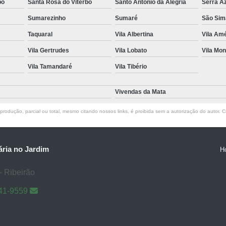
bo
Santa Rosa do Viterbo
Santo Antônio da Alegria
Serra A
Sumarezinho
Sumaré
São Sim
Taquaral
Vila Albertina
Vila Amé
Vila Gertrudes
Vila Lobato
Vila Mon
Vila Tamandaré
Vila Tibério
Vivendas da Mata
rodução, parcial ou total, mesmo citando nossos links, é proibida sem a autorização do autor. Cr
ria no Jardim
H
- Ribeirão
41-9559