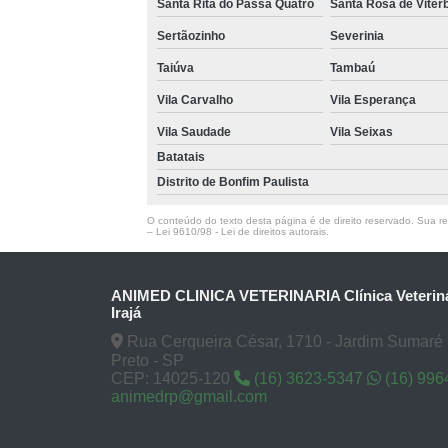
Santa Rita do Passa Quatro
Santa Rosa de Viter
Sertãozinho
Severinia
Taiúva
Tambaú
Vila Carvalho
Vila Esperança
Vila Saudade
Vila Seixas
Batatais
Distrito de Bonfim Paulista
O conteúdo do texto desta página é de direito reservado. Sua rep
–
Lei 9610/98 - Lei de direitos autorais
.
ANIMED CLINICA VETERINARIA Clínica Veteriná
Irajá
Rua Cerqueira César, 1710 - Jardim Sumaré 
Preto - SP
CEP: 14025-120
(16) 3623-5347
(16) 996
animedrp@gmail.com