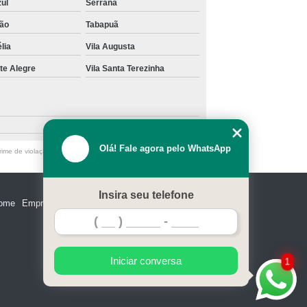
zul
Serrana
ão
Tabapuã
lia
Vila Augusta
te Alegre
Vila Santa Terezinha
Olá! Fale agora pelo WhatsApp
ime de violação de direito autoral – artigo 184 do Código Penal
Insira seu telefone
ome
Empresa
Missão
Serviços
Contato
Mapa do site
Iniciar conversa
1