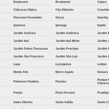
Boulevard
Brodowski
Cajuru
Chácaras Hípica
City Ribeirão
Cravinh
Florestan Fernandes
Garça
Guariba
Ipanema
Ipiranga
Itajobi
Jardim América
Jardim Antártica
Jardim 
Jardim Itaú
Jardim Itaú Mirim
Jardim 
Jardim Palma Travassos
Jardim Procópio
Jardim 
Jardim São Francisco
Jardim São Luiz
Jardim Z
Lapa
Laranjeiras
Leblon
Monte Alto
Morro Agudo
Novaes
Parque 
Palmares Paulista
Paraíso
Universi
Pontal
Porto Ferreira
Pradópo
Sales Oliveira
Santa Adélia
Santa C