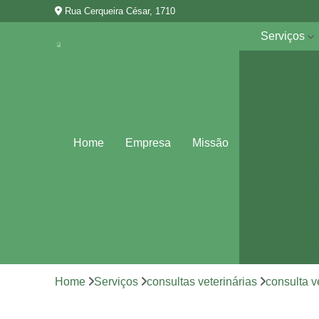
Rua Cerqueira César, 1710
Serviços
Cirurgias
veterinárias
Clínicas
veterinárias
Consultas
Home
Empresa
Missão
veterinárias
Especialidad
veterinárias
Exames par
animais
Internação
veterinária
Home
Serviços
consultas veterinárias
consulta v
Vacina para
animais