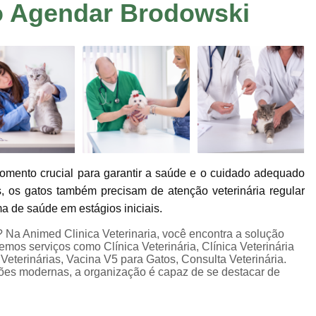
o Agendar Brodowski
Consulta de Veterinário
Consulta Dermato
Consulta Oftalmologista Veterinário
Co
Consulta Veterinária
Consulta Veterinária
Consulta Veterinária Sumaré
Veterinári
Veterinária Neurologista
Veterinári
Veterinária Oncologista
Veterinário Gastroenterologista Jardim Ir
mento crucial para garantir a saúde e o cuidado adequado
Veterinário Hematologista
Veteriná
, os gatos também precisam de atenção veterinária regular
Veterinário Ortopedista
Ecocardiogram
ma de saúde em estágios iniciais.
Exame de Sangue em Animais
Exame de U
Na Animed Clinica Veterinaria, você encontra a solução
cemos serviços como Clínica Veterinária, Clínica Veterinária
Exame Veterinário
Exame Veterinári
 Veterinárias, Vacina V5 para Gatos, Consulta Veterinária.
ções modernas, a organização é capaz de se destacar de
Exames Laboratoriais Pet
Exames Lab
Ultrassom Veterinário
Internação 24 H