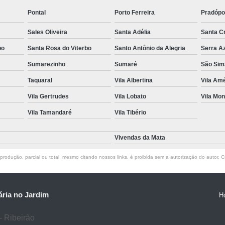
Pontal
Porto Ferreira
Pradópo
Sales Oliveira
Santa Adélia
Santa C
bo
Santa Rosa do Viterbo
Santo Antônio da Alegria
Serra A
Sumarezinho
Sumaré
São Sim
Taquaral
Vila Albertina
Vila Amé
Vila Gertrudes
Vila Lobato
Vila Mon
Vila Tamandaré
Vila Tibério
Vivendas da Mata
rodução, parcial ou total, mesmo citando nossos links, é proibida sem a autorização do autor. Cr
ria no Jardim
H
- Ribeirão