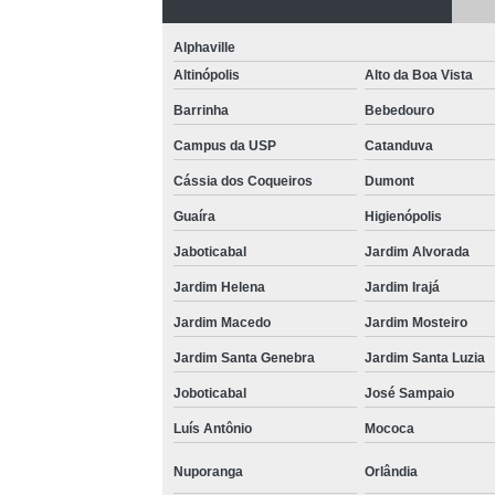
Alphaville
Altinópolis
Alto da Boa Vista
Barrinha
Bebedouro
Campus da USP
Catanduva
Cássia dos Coqueiros
Dumont
Guaíra
Higienópolis
Jaboticabal
Jardim Alvorada
Jardim Helena
Jardim Irajá
Jardim Macedo
Jardim Mosteiro
Jardim Santa Genebra
Jardim Santa Luzia
Joboticabal
José Sampaio
Luís Antônio
Mococa
Nuporanga
Orlândia