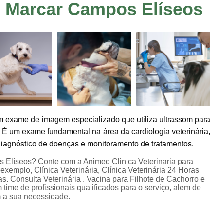
o Marcar Campos Elíseos
Consulta de Veterinário
Consulta Dermato
Consulta Oftalmologista Veterinário
Co
Consulta Veterinária
Consulta Veterinária
Consulta Veterinária Sumaré
Veterinári
Veterinária Neurologista
Veterinári
Veterinária Oncologista
Veterinário Gastroenterologista Jardim Ir
m exame de imagem especializado que utiliza ultrassom para
Veterinário Hematologista
Veteriná
. É um exame fundamental na área da cardiologia veterinária,
Veterinário Ortopedista
Ecocardiogram
 diagnóstico de doenças e monitoramento de tratamentos.
Exame de Sangue em Animais
Exame de U
s Elíseos? Conte com a Animed Clinica Veterinaria para
r exemplo, Clínica Veterinária, Clínica Veterinária 24 Horas,
Exame Veterinário
Exame Veterinári
ias, Consulta Veterinária , Vacina para Filhote de Cachorro e
time de profissionais qualificados para o serviço, além de
Exames Laboratoriais Pet
Exames Lab
m a sua necessidade.
Ultrassom Veterinário
Internação 24 H