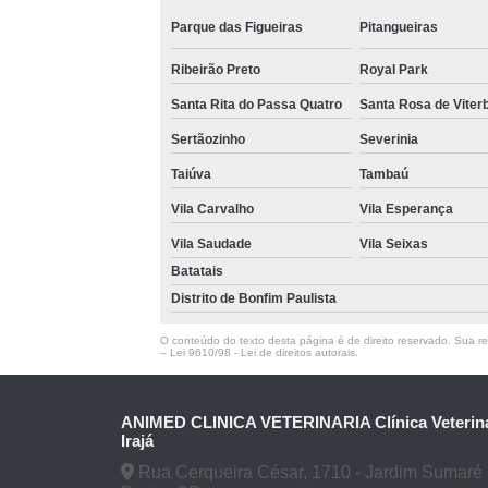
Parque das Figueiras
Pitangueiras
Ribeirão Preto
Royal Park
Santa Rita do Passa Quatro
Santa Rosa de Viter
Sertãozinho
Severinia
Taiúva
Tambaú
Vila Carvalho
Vila Esperança
Vila Saudade
Vila Seixas
Batatais
Distrito de Bonfim Paulista
O conteúdo do texto desta página é de direito reservado. Sua rep
–
Lei 9610/98 - Lei de direitos autorais
.
ANIMED CLINICA VETERINARIA Clínica Veteriná
Irajá
Rua Cerqueira César, 1710 - Jardim Sumaré 