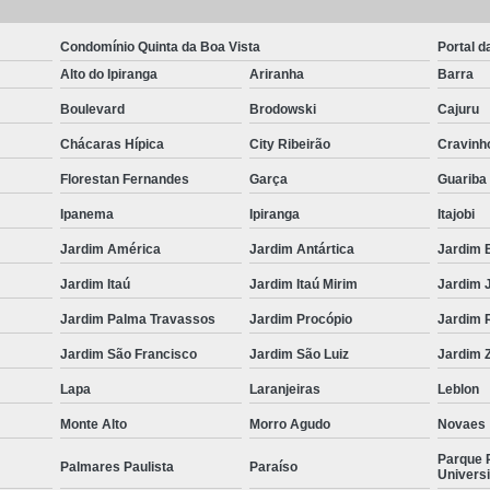
Condomínio Quinta da Boa Vista
Portal d
Alto do Ipiranga
Ariranha
Barra
Boulevard
Brodowski
Cajuru
Chácaras Hípica
City Ribeirão
Cravinh
Florestan Fernandes
Garça
Guariba
Ipanema
Ipiranga
Itajobi
Jardim América
Jardim Antártica
Jardim 
Jardim Itaú
Jardim Itaú Mirim
Jardim 
Jardim Palma Travassos
Jardim Procópio
Jardim 
Jardim São Francisco
Jardim São Luiz
Jardim Z
Lapa
Laranjeiras
Leblon
Monte Alto
Morro Agudo
Novaes
Parque 
Palmares Paulista
Paraíso
Universi