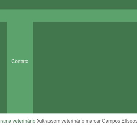
Cirurgia de Emergência pa
Cirurgia de Tecidos Moles em Pequenos
Cirurgia em Animais Sumaré
Cirurgia Odontológica Veteriná
Contato
Cirurgia Ortopédica para Cachorro
Cirurg
es
Cirurgia para Cachorros de Pequeno Port
Clínica Veterinária 24 Horas
Clínica 
a
Clínica Veterinária de Cães e Ga
Clínica Veterinária Mais Próxima
Clínica Veterinária Perto de Mim
rama veterinário
ultrassom veterinário marcar Campos Elíseo
Clínica Veterinária Sumaré
Consult