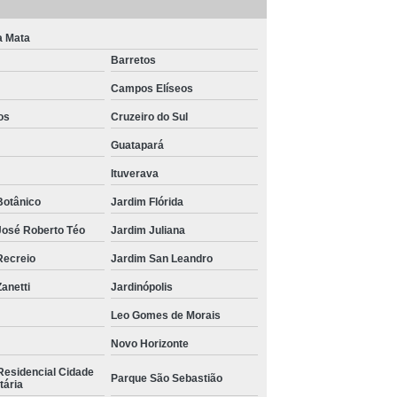
a Mata
Barretos
Campos Elíseos
os
Cruzeiro do Sul
Guatapará
Ituverava
Botânico
Jardim Flórida
José Roberto Téo
Jardim Juliana
Recreio
Jardim San Leandro
anetti
Jardinópolis
Leo Gomes de Morais
Novo Horizonte
Residencial Cidade
Parque São Sebastião
tária