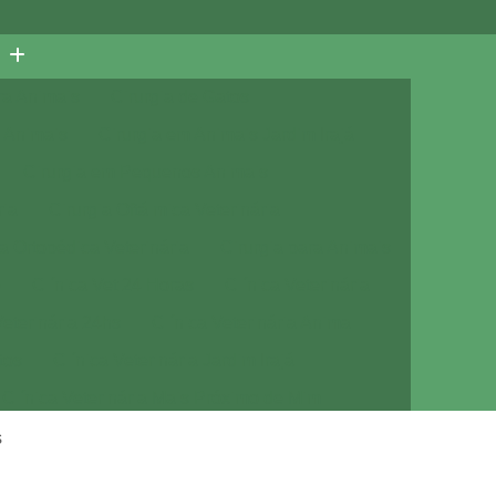
ra Animais
Cirurgia de Gatos
 Animais
Cirurgia em Animais Jardim Irajá
Cirurgia em Pequenos Animais
ria
Cirurgia Oftálmica Veterinária
ia Ortopédica Veterinária
Cirurgia para Animais
e
Clínica Vet 24 Horas
Clínica Veterinária
Veterinária 24hs
Clínica Veterinária Animal
tos
Clínica Veterinária Jardim Irajá
Clínica Veterinária Mais Próximo de Mim
Clínica Veterinária Próximo de Mim
s
a com Veterinário
Consulta de Cachorro