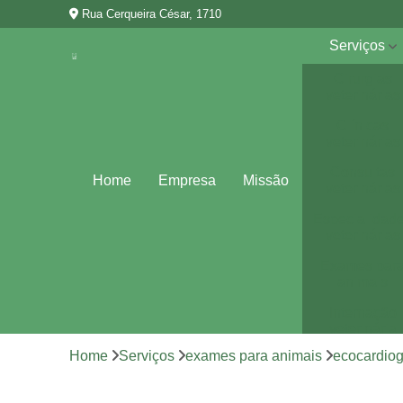
Rua Cerqueira César, 1710
Serviços
Cirurgias
veterinárias
Clínicas
veterinárias
Consultas
Home
Empresa
Missão
veterinárias
Especialidad
veterinárias
Exames par
animais
Internação
veterinária
Home
Serviços
exames para animais
ecocardiog
Vacina para
animais