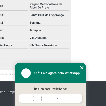
Região Metropolitana de
lis
Ribeirão Preto
ruz
Santa Cruz da Esperança
zul
Serrana
ão
Tabapuã
lia
Vila Augusta
te Alegre
Vila Santa Terezinha
Olá! Fale agora pelo WhatsApp
ime de violação de direito autoral – artigo 184 do Código Penal
Insira seu telefone
ome
Empresa
Missão
Serviços
Contato
Mapa do site