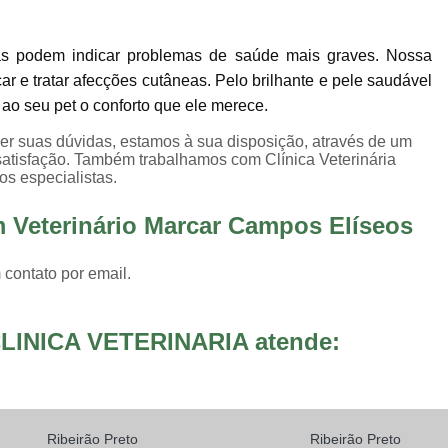
Internação para Animais de Estimaç
Internação para Animais Sumaré
Inter
as podem indicar problemas de saúde mais graves. Nossa
Internação para Cães e Gatos
Inte
car e tratar afecções cutâneas. Pelo brilhante e pele saudável
o seu pet o conforto que ele merece.
Internação para Pet
Internação Veter
er suas dúvidas, estamos à sua disposição, através de um
Vacina Fiv Felv
Vacina Importa
atisfação. Também trabalhamos com Clínica Veterinária
os especialistas.
Vacina para Animal Jardim Ir
Vacina para Filhote de Cachorro
m Veterinário Marcar Campos Elíseos
Vacina V10 Importada para 
 contato por email.
Vacinas Ess
LINICA VETERINARIA atende:
Ribeirão Preto
Ribeirão Preto